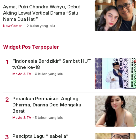
Ayma, Putri Chandra Wahyu, Debut
Akting Lewat Vertical Drama “Satu
Nama Dua Hati”
New Comer
-
2 bulan yang lalu
Widget Pos Terpopuler
“Indonesia Berdzikir” Sambut HUT
1
tvOne ke-18
Movie & TV
-
6 bulan yang lalu
Perankan Permaisuri Angling
2
Dharma, Dianna Dee Mengaku
Berat
Movie & TV
-
5 tahun yang lalu
Pencipta Lagu “Isabella”
3