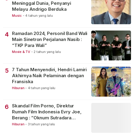
Meninggal Dunia, Penyanyi
Melayu Andrigo Berduka
Music
-
4 tahun yang lalu
Ramadan 2024, Personil Band Wali
4
Main Sinetron Perjalanan Nasib :
“TKP Para Wali”
Movie & TV
-
2 tahun yang lalu
7 Tahun Menyendiri, Hendri Lamiri
5
Akhirnya Naik Pelaminan dengan
Fransiska
Hiburan
-
4 tahun yang lalu
Skandal Film Porno, Direktur
6
Rumah Film Indonesia Evry Joe,
Berang : “Oknum Sutradara
Merusak Perfilman Indonesia”!
Hiburan
-
3 tahun yang lalu