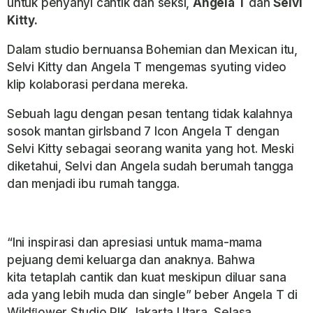
untuk penyanyi cantik dan seksi,
Angela T
dan
Selvi
Kitty.
Dalam studio bernuansa Bohemian dan Mexican itu,
Selvi Kitty dan Angela T mengemas syuting video
klip kolaborasi perdana mereka.
Sebuah Iagu dengan pesan tentang tidak kalahnya
sosok mantan girlsband 7 Icon Angela T
dengan
Selvi Kitty sebagai seorang wanita yang hot. Meski
diketahui, Selvi dan Angela sudah berumah tangga
dan menjadi ibu rumah tangga.
“Ini inspirasi dan apresiasi untuk mama-mama
pejuang demi keluarga dan anaknya. Bahwa
kita
tetaplah cantik dan kuat meskipun diluar sana
ada yang Iebih muda dan single” beber Angela T di
Wildﬂower Studio PIK Jakarta Utara, Selasa