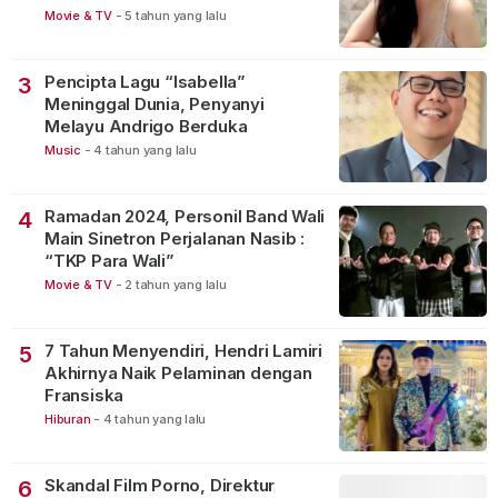
Movie & TV
-
5 tahun yang lalu
Pencipta Lagu “Isabella”
3
Meninggal Dunia, Penyanyi
Melayu Andrigo Berduka
Music
-
4 tahun yang lalu
Ramadan 2024, Personil Band Wali
4
Main Sinetron Perjalanan Nasib :
“TKP Para Wali”
Movie & TV
-
2 tahun yang lalu
7 Tahun Menyendiri, Hendri Lamiri
5
Akhirnya Naik Pelaminan dengan
Fransiska
Hiburan
-
4 tahun yang lalu
Skandal Film Porno, Direktur
6