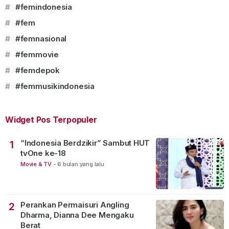
#
#femindonesia
#
#fem
#
#femnasional
#
#femmovie
#
#femdepok
#
#femmusikindonesia
Widget Pos Terpopuler
“Indonesia Berdzikir” Sambut HUT
1
tvOne ke-18
Movie & TV
-
6 bulan yang lalu
Perankan Permaisuri Angling
2
Dharma, Dianna Dee Mengaku
Berat