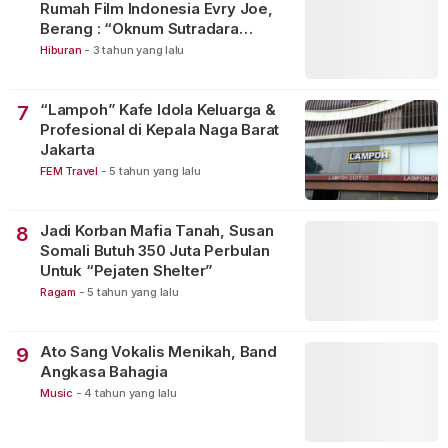
Rumah Film Indonesia Evry Joe,
Berang : “Oknum Sutradara
Merusak Perfilman Indonesia”!
Hiburan
-
3 tahun yang lalu
“Lampoh” Kafe Idola Keluarga &
7
Profesional di Kepala Naga Barat
Jakarta
FEM Travel
-
5 tahun yang lalu
Jadi Korban Mafia Tanah, Susan
8
Somali Butuh 350 Juta Perbulan
Untuk “Pejaten Shelter”
Ragam
-
5 tahun yang lalu
Ato Sang Vokalis Menikah, Band
9
Angkasa Bahagia
Music
-
4 tahun yang lalu