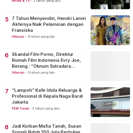
Movie & TV
-
2 tahun yang lalu
7 Tahun Menyendiri, Hendri Lamiri
5
Akhirnya Naik Pelaminan dengan
Fransiska
Hiburan
-
4 tahun yang lalu
Skandal Film Porno, Direktur
6
Rumah Film Indonesia Evry Joe,
Berang : “Oknum Sutradara
Merusak Perfilman Indonesia”!
Hiburan
-
3 tahun yang lalu
“Lampoh” Kafe Idola Keluarga &
7
Profesional di Kepala Naga Barat
Jakarta
FEM Travel
-
5 tahun yang lalu
Jadi Korban Mafia Tanah, Susan
8
Somali Butuh 350 Juta Perbulan