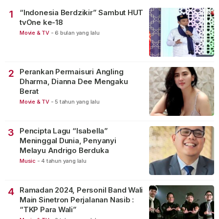
“Indonesia Berdzikir” Sambut HUT
1
tvOne ke-18
Movie & TV
-
6 bulan yang lalu
Perankan Permaisuri Angling
2
Dharma, Dianna Dee Mengaku
Berat
Movie & TV
-
5 tahun yang lalu
Pencipta Lagu “Isabella”
3
Meninggal Dunia, Penyanyi
Melayu Andrigo Berduka
Music
-
4 tahun yang lalu
Ramadan 2024, Personil Band Wali
4
Main Sinetron Perjalanan Nasib :
“TKP Para Wali”