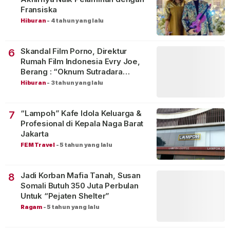
Fransiska
Hiburan
-
4 tahun yang lalu
Skandal Film Porno, Direktur
6
Rumah Film Indonesia Evry Joe,
Berang : “Oknum Sutradara
Merusak Perfilman Indonesia”!
Hiburan
-
3 tahun yang lalu
“Lampoh” Kafe Idola Keluarga &
7
Profesional di Kepala Naga Barat
Jakarta
FEM Travel
-
5 tahun yang lalu
Jadi Korban Mafia Tanah, Susan
8
Somali Butuh 350 Juta Perbulan
Untuk “Pejaten Shelter”
Ragam
-
5 tahun yang lalu