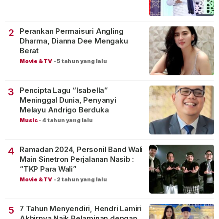
Perankan Permaisuri Angling
2
Dharma, Dianna Dee Mengaku
Berat
Movie & TV
-
5 tahun yang lalu
Pencipta Lagu “Isabella”
3
Meninggal Dunia, Penyanyi
Melayu Andrigo Berduka
Music
-
4 tahun yang lalu
Ramadan 2024, Personil Band Wali
4
Main Sinetron Perjalanan Nasib :
“TKP Para Wali”
Movie & TV
-
2 tahun yang lalu
7 Tahun Menyendiri, Hendri Lamiri
5
Akhirnya Naik Pelaminan dengan