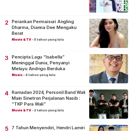
Perankan Permaisuri Angling
2
Dharma, Dianna Dee Mengaku
Berat
Movie & TV
-
5 tahun yang lalu
Pencipta Lagu “Isabella”
3
Meninggal Dunia, Penyanyi
Melayu Andrigo Berduka
Music
-
4 tahun yang lalu
Ramadan 2024, Personil Band Wali
4
Main Sinetron Perjalanan Nasib :
“TKP Para Wali”
Movie & TV
-
2 tahun yang lalu
7 Tahun Menyendiri, Hendri Lamiri
5