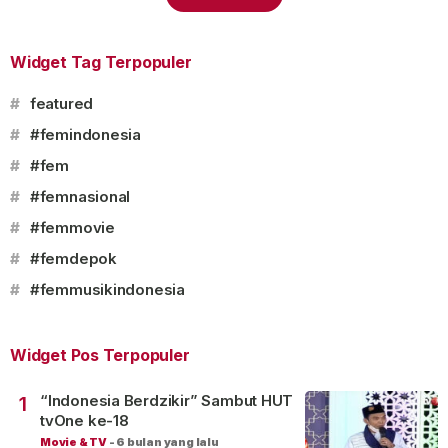
Widget Tag Terpopuler
#
featured
#
#femindonesia
#
#fem
#
#femnasional
#
#femmovie
#
#femdepok
#
#femmusikindonesia
Widget Pos Terpopuler
“Indonesia Berdzikir” Sambut HUT
1
tvOne ke-18
Movie & TV
-
6 bulan yang lalu