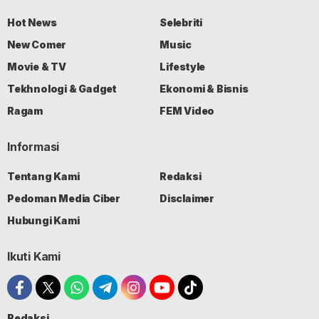
Hot News
Selebriti
New Comer
Music
Movie & TV
Lifestyle
Tekhnologi & Gadget
Ekonomi & Bisnis
Ragam
FEM Video
Informasi
Tentang Kami
Redaksi
Pedoman Media Ciber
Disclaimer
Hubungi Kami
Ikuti Kami
Redaksi