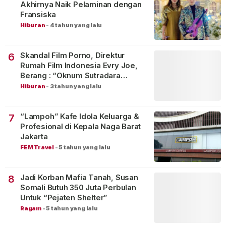
Akhirnya Naik Pelaminan dengan
Fransiska
Hiburan
-
4 tahun yang lalu
Skandal Film Porno, Direktur
6
Rumah Film Indonesia Evry Joe,
Berang : “Oknum Sutradara
Merusak Perfilman Indonesia”!
Hiburan
-
3 tahun yang lalu
“Lampoh” Kafe Idola Keluarga &
7
Profesional di Kepala Naga Barat
Jakarta
FEM Travel
-
5 tahun yang lalu
Jadi Korban Mafia Tanah, Susan
8
Somali Butuh 350 Juta Perbulan
Untuk “Pejaten Shelter”
Ragam
-
5 tahun yang lalu