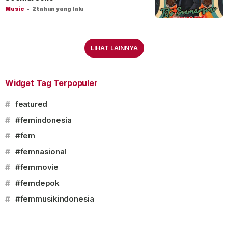
Music
-
2 tahun yang lalu
LIHAT LAINNYA
Widget Tag Terpopuler
#
featured
#
#femindonesia
#
#fem
#
#femnasional
#
#femmovie
#
#femdepok
#
#femmusikindonesia