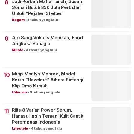
Jadi Korban Mafia Tanah, Susan
8
Somali Butuh 350 Juta Perbulan
Untuk “Pejaten Shelter”
Ragam
-
5 tahun yang lalu
Ato Sang Vokalis Menikah, Band
9
Angkasa Bahagia
Music
-
4 tahun yang lalu
Mirip Marilyn Monroe, Model
10
Keiko “Hazelnut” Aihara Bintangi
Klip Omo Kucrut
Hiburan
-
3 tahun yang lalu
Rilis 8 Varian Power Serum,
11
Hanasui Ingin Temani Kulit Cantik
Perempuan Indonesia
Lifestyle
-
4 tahun yang lalu