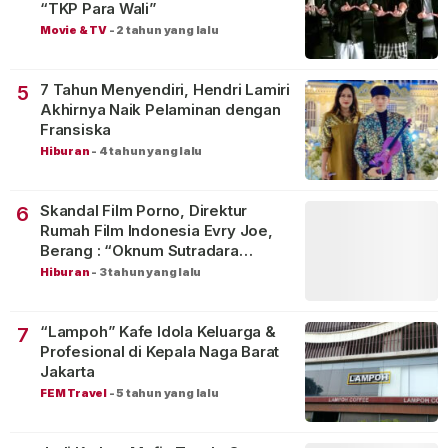
“TKP Para Wali”
Movie & TV
-
2 tahun yang lalu
7 Tahun Menyendiri, Hendri Lamiri
5
Akhirnya Naik Pelaminan dengan
Fransiska
Hiburan
-
4 tahun yang lalu
Skandal Film Porno, Direktur
6
Rumah Film Indonesia Evry Joe,
Berang : “Oknum Sutradara
Merusak Perfilman Indonesia”!
Hiburan
-
3 tahun yang lalu
“Lampoh” Kafe Idola Keluarga &
7
Profesional di Kepala Naga Barat
Jakarta
FEM Travel
-
5 tahun yang lalu