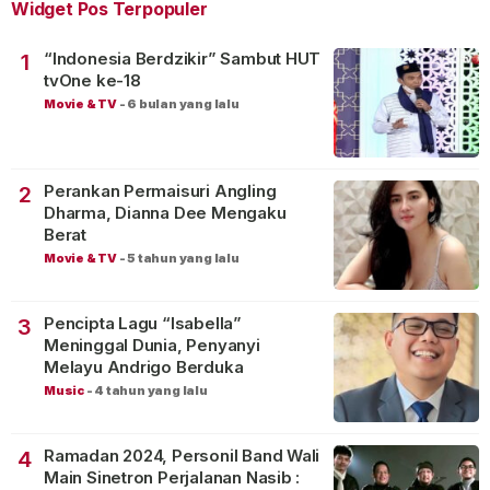
Widget Pos Terpopuler
“Indonesia Berdzikir” Sambut HUT
1
tvOne ke-18
Movie & TV
-
6 bulan yang lalu
Perankan Permaisuri Angling
2
Dharma, Dianna Dee Mengaku
Berat
Movie & TV
-
5 tahun yang lalu
Pencipta Lagu “Isabella”
3
Meninggal Dunia, Penyanyi
Melayu Andrigo Berduka
Music
-
4 tahun yang lalu
Ramadan 2024, Personil Band Wali
4
Main Sinetron Perjalanan Nasib :