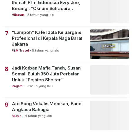
Rumah Film Indonesia Evry Joe,
Berang : “Oknum Sutradara
Merusak Perfilman Indonesia”!
Hiburan
-
3 tahun yang lalu
“Lampoh” Kafe Idola Keluarga &
7
Profesional di Kepala Naga Barat
Jakarta
FEM Travel
-
5 tahun yang lalu
Jadi Korban Mafia Tanah, Susan
8
Somali Butuh 350 Juta Perbulan
Untuk “Pejaten Shelter”
Ragam
-
5 tahun yang lalu
Ato Sang Vokalis Menikah, Band
9
Angkasa Bahagia
Music
-
4 tahun yang lalu