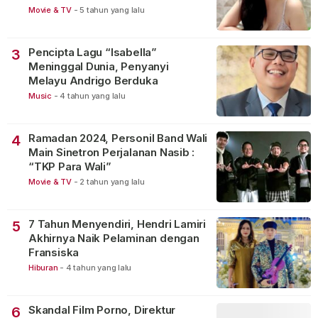
Movie & TV
-
5 tahun yang lalu
Pencipta Lagu “Isabella”
3
Meninggal Dunia, Penyanyi
Melayu Andrigo Berduka
Music
-
4 tahun yang lalu
Ramadan 2024, Personil Band Wali
4
Main Sinetron Perjalanan Nasib :
“TKP Para Wali”
Movie & TV
-
2 tahun yang lalu
7 Tahun Menyendiri, Hendri Lamiri
5
Akhirnya Naik Pelaminan dengan
Fransiska
Hiburan
-
4 tahun yang lalu
Skandal Film Porno, Direktur
6