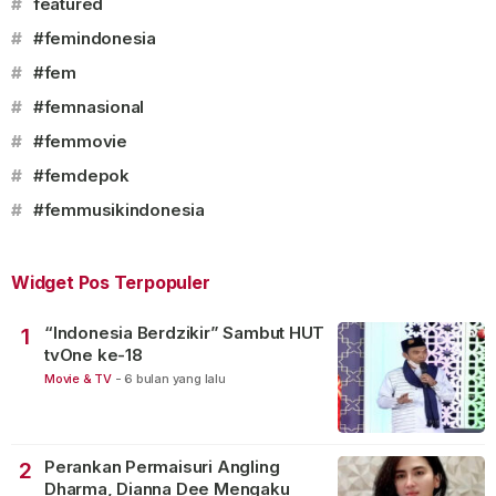
#
featured
#
#femindonesia
#
#fem
#
#femnasional
#
#femmovie
#
#femdepok
#
#femmusikindonesia
Widget Pos Terpopuler
“Indonesia Berdzikir” Sambut HUT
1
tvOne ke-18
Movie & TV
-
6 bulan yang lalu
Perankan Permaisuri Angling
2
Dharma, Dianna Dee Mengaku