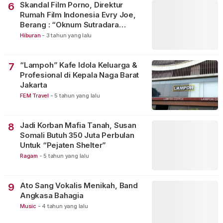
Skandal Film Porno, Direktur
6
Rumah Film Indonesia Evry Joe,
Berang : “Oknum Sutradara
Merusak Perfilman Indonesia”!
Hiburan
-
3 tahun yang lalu
“Lampoh” Kafe Idola Keluarga &
7
Profesional di Kepala Naga Barat
Jakarta
FEM Travel
-
5 tahun yang lalu
Jadi Korban Mafia Tanah, Susan
8
Somali Butuh 350 Juta Perbulan
Untuk “Pejaten Shelter”
Ragam
-
5 tahun yang lalu
Ato Sang Vokalis Menikah, Band
9
Angkasa Bahagia
Music
-
4 tahun yang lalu