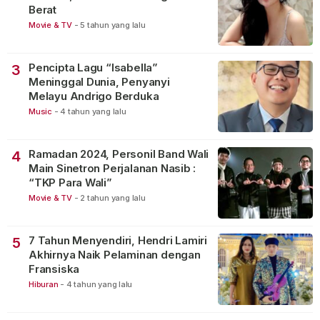
Berat
Movie & TV
-
5 tahun yang lalu
Pencipta Lagu “Isabella”
3
Meninggal Dunia, Penyanyi
Melayu Andrigo Berduka
Music
-
4 tahun yang lalu
Ramadan 2024, Personil Band Wali
4
Main Sinetron Perjalanan Nasib :
“TKP Para Wali”
Movie & TV
-
2 tahun yang lalu
7 Tahun Menyendiri, Hendri Lamiri
5
Akhirnya Naik Pelaminan dengan
Fransiska
Hiburan
-
4 tahun yang lalu