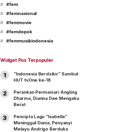
#
#fem
#
#femnasional
#
#femmovie
#
#femdepok
#
#femmusikindonesia
Widget Pos Terpopuler
“Indonesia Berdzikir” Sambut
1
HUT tvOne ke-18
Perankan Permaisuri Angling
2
Dharma, Dianna Dee Mengaku
Berat
Pencipta Lagu “Isabella”
3
Meninggal Dunia, Penyanyi
Melayu Andrigo Berduka