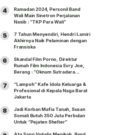
Ramadan 2024, Personil Band
4
Wali Main Sinetron Perjalanan
Nasib : “TKP Para Wali”
7 Tahun Menyendiri, Hendri Lamiri
5
Akhirnya Naik Pelaminan dengan
Fransiska
Skandal Film Porno, Direktur
6
Rumah Film Indonesia Evry Joe,
Berang : “Oknum Sutradara
Merusak Perfilman Indonesia”!
“Lampoh” Kafe Idola Keluarga &
7
Profesional di Kepala Naga Barat
Jakarta
Jadi Korban Mafia Tanah, Susan
8
Somali Butuh 350 Juta Perbulan
Untuk “Pejaten Shelter”
Ato Sang Vokalis Menikah, Band