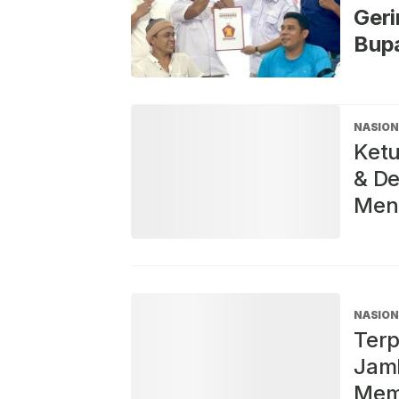
Geri
Bup
NASION
Ketu
& De
Men
NASION
Terp
Jamb
Memi