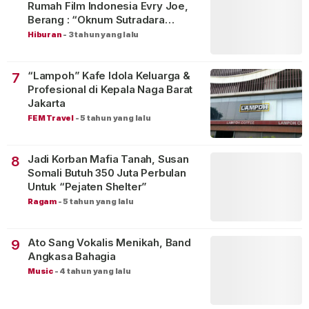
Rumah Film Indonesia Evry Joe,
Berang : “Oknum Sutradara
Merusak Perfilman Indonesia”!
Hiburan
-
3 tahun yang lalu
“Lampoh” Kafe Idola Keluarga &
7
Profesional di Kepala Naga Barat
Jakarta
FEM Travel
-
5 tahun yang lalu
Jadi Korban Mafia Tanah, Susan
8
Somali Butuh 350 Juta Perbulan
Untuk “Pejaten Shelter”
Ragam
-
5 tahun yang lalu
Ato Sang Vokalis Menikah, Band
9
Angkasa Bahagia
Music
-
4 tahun yang lalu