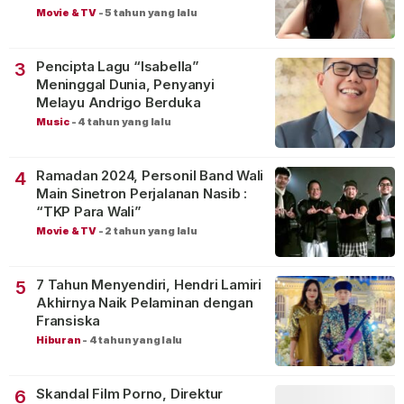
Movie & TV
-
5 tahun yang lalu
Pencipta Lagu “Isabella”
3
Meninggal Dunia, Penyanyi
Melayu Andrigo Berduka
Music
-
4 tahun yang lalu
Ramadan 2024, Personil Band Wali
4
Main Sinetron Perjalanan Nasib :
“TKP Para Wali”
Movie & TV
-
2 tahun yang lalu
7 Tahun Menyendiri, Hendri Lamiri
5
Akhirnya Naik Pelaminan dengan
Fransiska
Hiburan
-
4 tahun yang lalu
Skandal Film Porno, Direktur
6