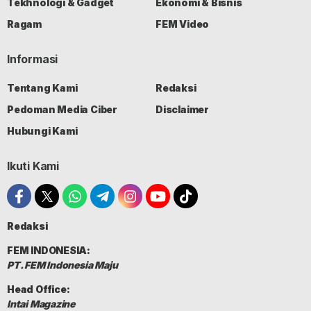
Tekhnologi & Gadget
Ekonomi & Bisnis
Ragam
FEM Video
Informasi
Tentang Kami
Redaksi
Pedoman Media Ciber
Disclaimer
Hubungi Kami
Ikuti Kami
Redaksi
FEM INDONESIA:
PT. FEM Indonesia Maju
Head Office:
Intai Magazine