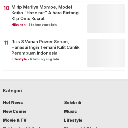
Mirip Marilyn Monroe, Model
10
Keiko “Hazelnut” Aihara Bintangi
Klip Omo Kucrut
Hiburan
-
3 tahun yang lalu
Rilis 8 Varian Power Serum,
11
Hanasui Ingin Temani Kulit Cantik
Perempuan Indonesia
Lifestyle
-
4 tahun yang lalu
Kategori
Hot News
Selebriti
New Comer
Music
Movie & TV
Lifestyle