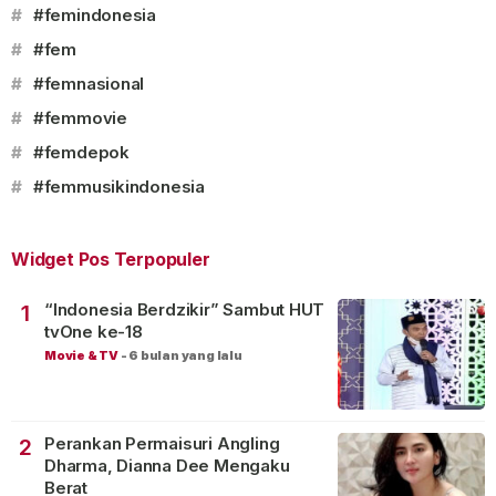
#
#femindonesia
#
#fem
#
#femnasional
#
#femmovie
#
#femdepok
#
#femmusikindonesia
Widget Pos Terpopuler
“Indonesia Berdzikir” Sambut HUT
1
tvOne ke-18
Movie & TV
-
6 bulan yang lalu
Perankan Permaisuri Angling
2
Dharma, Dianna Dee Mengaku
Berat