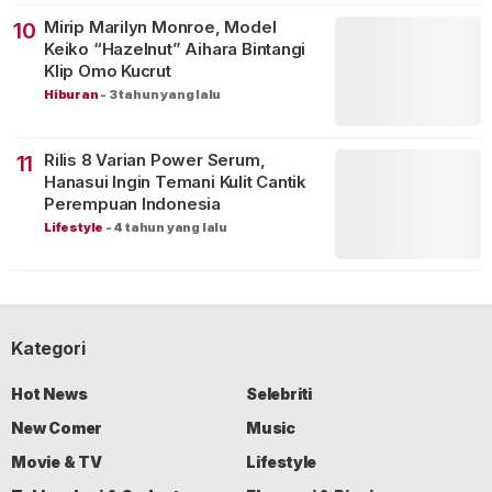
Mirip Marilyn Monroe, Model
10
Keiko “Hazelnut” Aihara Bintangi
Klip Omo Kucrut
Hiburan
-
3 tahun yang lalu
Rilis 8 Varian Power Serum,
11
Hanasui Ingin Temani Kulit Cantik
Perempuan Indonesia
Lifestyle
-
4 tahun yang lalu
Kategori
Hot News
Selebriti
New Comer
Music
Movie & TV
Lifestyle