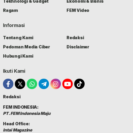
Tekhnologi & Gadget
Ekonomi & Bisnis
Ragam
FEM Video
Informasi
Tentang Kami
Redaksi
Pedoman Media Ciber
Disclaimer
Hubungi Kami
Ikuti Kami
Redaksi
FEM INDONESIA:
PT. FEM Indonesia Maju
Head Office:
Intai Magazine