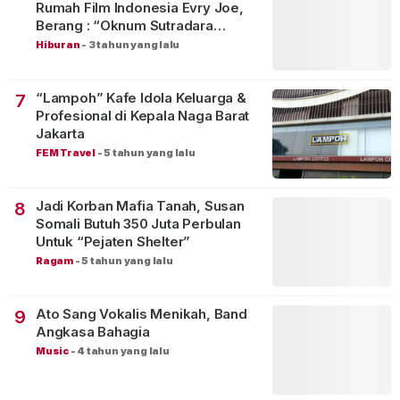
Rumah Film Indonesia Evry Joe,
Berang : “Oknum Sutradara
Merusak Perfilman Indonesia”!
Hiburan
-
3 tahun yang lalu
“Lampoh” Kafe Idola Keluarga &
7
Profesional di Kepala Naga Barat
Jakarta
FEM Travel
-
5 tahun yang lalu
Jadi Korban Mafia Tanah, Susan
8
Somali Butuh 350 Juta Perbulan
Untuk “Pejaten Shelter”
Ragam
-
5 tahun yang lalu
Ato Sang Vokalis Menikah, Band
9
Angkasa Bahagia
Music
-
4 tahun yang lalu