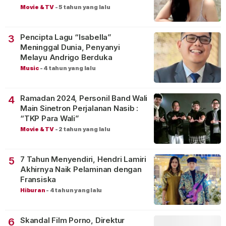
Movie & TV
-
5 tahun yang lalu
Pencipta Lagu “Isabella”
3
Meninggal Dunia, Penyanyi
Melayu Andrigo Berduka
Music
-
4 tahun yang lalu
Ramadan 2024, Personil Band Wali
4
Main Sinetron Perjalanan Nasib :
“TKP Para Wali”
Movie & TV
-
2 tahun yang lalu
7 Tahun Menyendiri, Hendri Lamiri
5
Akhirnya Naik Pelaminan dengan
Fransiska
Hiburan
-
4 tahun yang lalu
Skandal Film Porno, Direktur
6