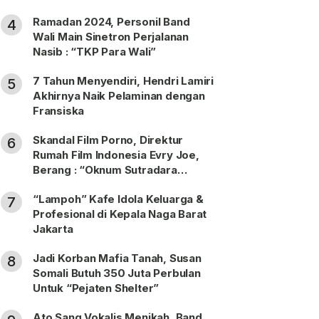
Ramadan 2024, Personil Band
4
Wali Main Sinetron Perjalanan
Nasib : “TKP Para Wali”
7 Tahun Menyendiri, Hendri Lamiri
5
Akhirnya Naik Pelaminan dengan
Fransiska
Skandal Film Porno, Direktur
6
Rumah Film Indonesia Evry Joe,
Berang : “Oknum Sutradara
Merusak Perfilman Indonesia”!
“Lampoh” Kafe Idola Keluarga &
7
Profesional di Kepala Naga Barat
Jakarta
Jadi Korban Mafia Tanah, Susan
8
Somali Butuh 350 Juta Perbulan
Untuk “Pejaten Shelter”
Ato Sang Vokalis Menikah, Band