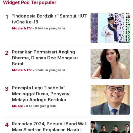
Widget Pos Terpopuler
“Indonesia Berdzikir” Sambut HUT
1
tvOne ke-18
Movie & TV
-
6 bulan yang lalu
Perankan Permaisuri Angling
2
Dharma, Dianna Dee Mengaku
Berat
Movie & TV
-
5 tahun yang lalu
Pencipta Lagu “Isabella”
3
Meninggal Dunia, Penyanyi
Melayu Andrigo Berduka
Music
-
4 tahun yang lalu
Ramadan 2024, Personil Band Wali
4
Main Sinetron Perjalanan Nasib :