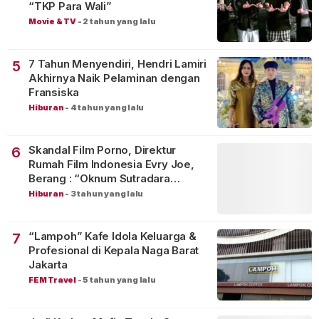
“TKP Para Wali”
Movie & TV
-
2 tahun yang lalu
7 Tahun Menyendiri, Hendri Lamiri
5
Akhirnya Naik Pelaminan dengan
Fransiska
Hiburan
-
4 tahun yang lalu
Skandal Film Porno, Direktur
6
Rumah Film Indonesia Evry Joe,
Berang : “Oknum Sutradara
Merusak Perfilman Indonesia”!
Hiburan
-
3 tahun yang lalu
“Lampoh” Kafe Idola Keluarga &
7
Profesional di Kepala Naga Barat
Jakarta
FEM Travel
-
5 tahun yang lalu