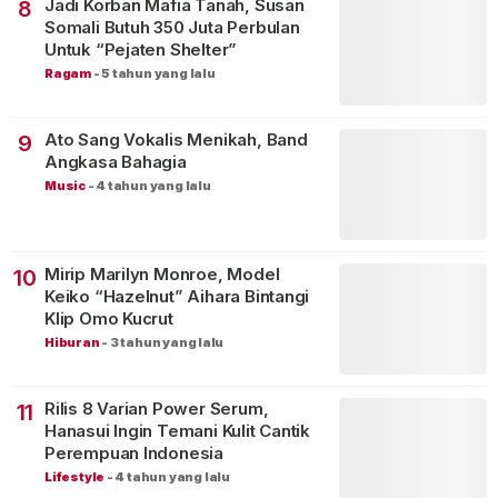
Jadi Korban Mafia Tanah, Susan
8
Somali Butuh 350 Juta Perbulan
Untuk “Pejaten Shelter”
Ragam
-
5 tahun yang lalu
Ato Sang Vokalis Menikah, Band
9
Angkasa Bahagia
Music
-
4 tahun yang lalu
Mirip Marilyn Monroe, Model
10
Keiko “Hazelnut” Aihara Bintangi
Klip Omo Kucrut
Hiburan
-
3 tahun yang lalu
Rilis 8 Varian Power Serum,
11
Hanasui Ingin Temani Kulit Cantik
Perempuan Indonesia
Lifestyle
-
4 tahun yang lalu