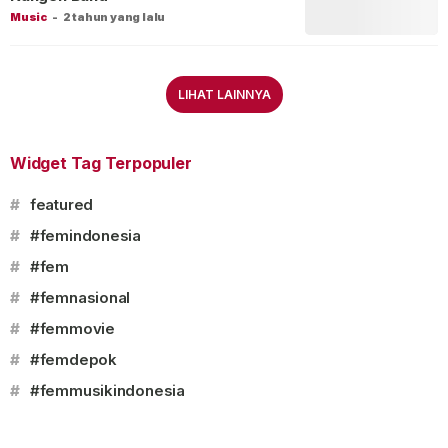
Music
-
2 tahun yang lalu
LIHAT LAINNYA
Widget Tag Terpopuler
#
featured
#
#femindonesia
#
#fem
#
#femnasional
#
#femmovie
#
#femdepok
#
#femmusikindonesia