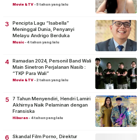
Movie & TV
-
5 tahun yang lalu
Pencipta Lagu “Isabella”
3
Meninggal Dunia, Penyanyi
Melayu Andrigo Berduka
Music
-
4 tahun yang lalu
Ramadan 2024, Personil Band Wali
4
Main Sinetron Perjalanan Nasib :
“TKP Para Wali”
Movie & TV
-
2 tahun yang lalu
7 Tahun Menyendiri, Hendri Lamiri
5
Akhirnya Naik Pelaminan dengan
Fransiska
Hiburan
-
4 tahun yang lalu
Skandal Film Porno, Direktur
6