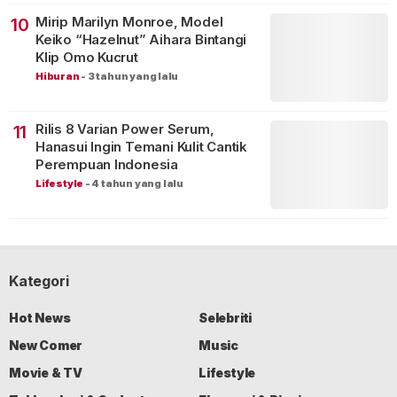
Mirip Marilyn Monroe, Model
10
Keiko “Hazelnut” Aihara Bintangi
Klip Omo Kucrut
Hiburan
-
3 tahun yang lalu
Rilis 8 Varian Power Serum,
11
Hanasui Ingin Temani Kulit Cantik
Perempuan Indonesia
Lifestyle
-
4 tahun yang lalu
Kategori
Hot News
Selebriti
New Comer
Music
Movie & TV
Lifestyle