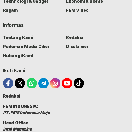
Tekhnologi & Gadget
Ekonomi & Bisnis
Ragam
FEM Video
Informasi
Tentang Kami
Redaksi
Pedoman Media Ciber
Disclaimer
Hubungi Kami
Ikuti Kami
Redaksi
FEM INDONESIA:
PT. FEM Indonesia Maju
Head Office:
Intai Magazine