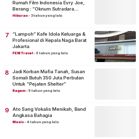
Rumah Film Indonesia Evry Joe,
Berang : “Oknum Sutradara
Merusak Perfilman Indonesia”!
Hiburan
-
3 tahun yang lalu
“Lampoh” Kafe Idola Keluarga &
7
Profesional di Kepala Naga Barat
Jakarta
FEM Travel
-
5 tahun yang lalu
Jadi Korban Mafia Tanah, Susan
8
Somali Butuh 350 Juta Perbulan
Untuk “Pejaten Shelter”
Ragam
-
5 tahun yang lalu
Ato Sang Vokalis Menikah, Band
9
Angkasa Bahagia
Music
-
4 tahun yang lalu