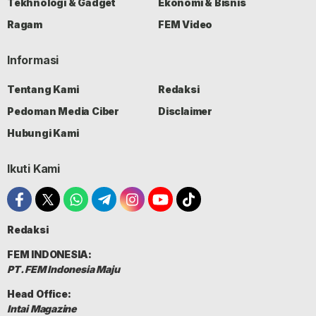
Tekhnologi & Gadget
Ekonomi & Bisnis
Ragam
FEM Video
Informasi
Tentang Kami
Redaksi
Pedoman Media Ciber
Disclaimer
Hubungi Kami
Ikuti Kami
Redaksi
FEM INDONESIA:
PT. FEM Indonesia Maju
Head Office:
Intai Magazine