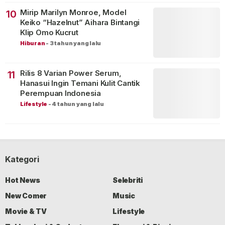
Mirip Marilyn Monroe, Model
10
Keiko “Hazelnut” Aihara Bintangi
Klip Omo Kucrut
Hiburan
-
3 tahun yang lalu
Rilis 8 Varian Power Serum,
11
Hanasui Ingin Temani Kulit Cantik
Perempuan Indonesia
Lifestyle
-
4 tahun yang lalu
Kategori
Hot News
Selebriti
New Comer
Music
Movie & TV
Lifestyle