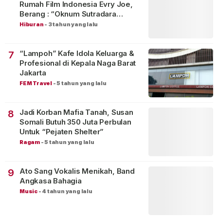
Rumah Film Indonesia Evry Joe,
Berang : “Oknum Sutradara
Merusak Perfilman Indonesia”!
Hiburan
-
3 tahun yang lalu
“Lampoh” Kafe Idola Keluarga &
7
Profesional di Kepala Naga Barat
Jakarta
FEM Travel
-
5 tahun yang lalu
Jadi Korban Mafia Tanah, Susan
8
Somali Butuh 350 Juta Perbulan
Untuk “Pejaten Shelter”
Ragam
-
5 tahun yang lalu
Ato Sang Vokalis Menikah, Band
9
Angkasa Bahagia
Music
-
4 tahun yang lalu