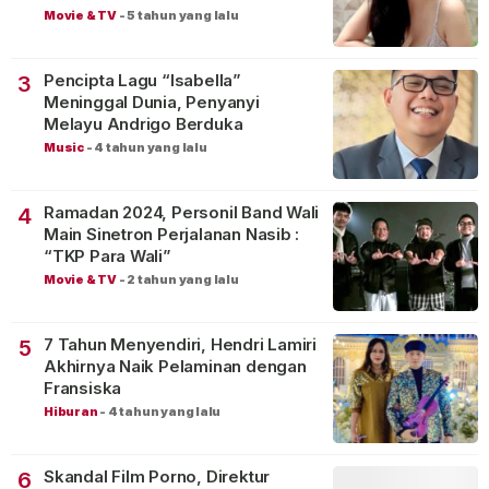
Movie & TV
-
5 tahun yang lalu
Pencipta Lagu “Isabella”
3
Meninggal Dunia, Penyanyi
Melayu Andrigo Berduka
Music
-
4 tahun yang lalu
Ramadan 2024, Personil Band Wali
4
Main Sinetron Perjalanan Nasib :
“TKP Para Wali”
Movie & TV
-
2 tahun yang lalu
7 Tahun Menyendiri, Hendri Lamiri
5
Akhirnya Naik Pelaminan dengan
Fransiska
Hiburan
-
4 tahun yang lalu
Skandal Film Porno, Direktur
6