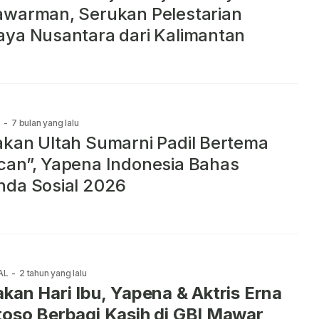
warman, Serukan Pelestarian
ya Nusantara dari Kalimantan
e
-
7 bulan yang lalu
kan Ultah Sumarni Padil Bertema
an”, Yapena Indonesia Bahas
da Sosial 2026
AL
-
2 tahun yang lalu
kan Hari Ibu, Yapena & Aktris Erna
oso Berbagi Kasih di GBI Mawar