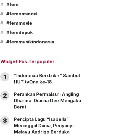
#
#fem
#
#femnasional
#
#femmovie
#
#femdepok
#
#femmusikindonesia
Widget Pos Terpopuler
“Indonesia Berdzikir” Sambut
1
HUT tvOne ke-18
Perankan Permaisuri Angling
2
Dharma, Dianna Dee Mengaku
Berat
Pencipta Lagu “Isabella”
3
Meninggal Dunia, Penyanyi
Melayu Andrigo Berduka