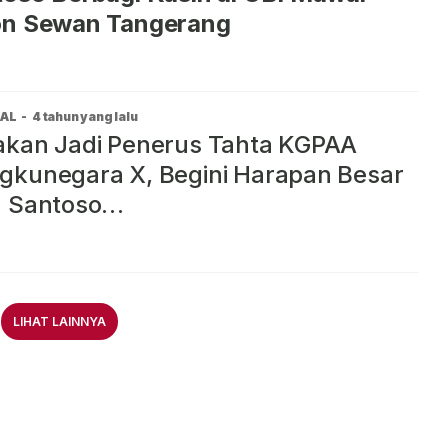
on Sewan Tangerang
AL
-
4 tahun yang lalu
akan Jadi Penerus Tahta KGPAA
kunegara X, Begini Harapan Besar
a Santoso…
LIHAT LAINNYA