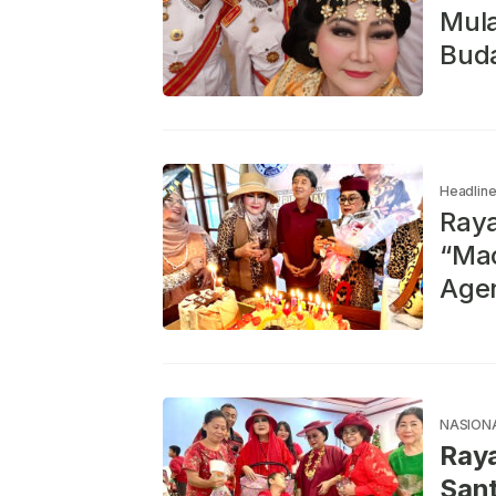
Mula
Buda
Headlin
Raya
“Mac
Agen
NASION
Raya
Sant