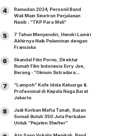
Ramadan 2024, Personil Band
4
Wali Main Sinetron Perjalanan
Nasib : “TKP Para Wali”
7 Tahun Menyendiri, Hendri Lamiri
5
Akhirnya Naik Pelaminan dengan
Fransiska
Skandal Film Porno, Direktur
6
Rumah Film Indonesia Evry Joe,
Berang : “Oknum Sutradara
Merusak Perfilman Indonesia”!
“Lampoh” Kafe Idola Keluarga &
7
Profesional di Kepala Naga Barat
Jakarta
Jadi Korban Mafia Tanah, Susan
8
Somali Butuh 350 Juta Perbulan
Untuk “Pejaten Shelter”
Ato Sang Vokalis Menikah, Band