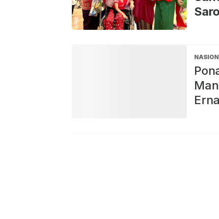
Sar
NASION
Pon
Mang
Ern