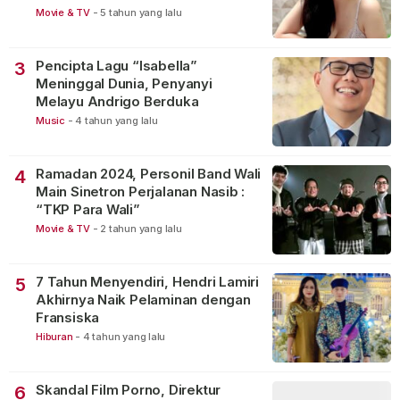
Movie & TV
-
5 tahun yang lalu
Pencipta Lagu “Isabella”
3
Meninggal Dunia, Penyanyi
Melayu Andrigo Berduka
Music
-
4 tahun yang lalu
Ramadan 2024, Personil Band Wali
4
Main Sinetron Perjalanan Nasib :
“TKP Para Wali”
Movie & TV
-
2 tahun yang lalu
7 Tahun Menyendiri, Hendri Lamiri
5
Akhirnya Naik Pelaminan dengan
Fransiska
Hiburan
-
4 tahun yang lalu
Skandal Film Porno, Direktur
6