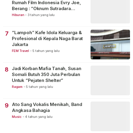
Rumah Film Indonesia Evry Joe,
Berang : “Oknum Sutradara
Merusak Perfilman Indonesia”!
Hiburan
-
3 tahun yang lalu
“Lampoh” Kafe Idola Keluarga &
7
Profesional di Kepala Naga Barat
Jakarta
FEM Travel
-
5 tahun yang lalu
Jadi Korban Mafia Tanah, Susan
8
Somali Butuh 350 Juta Perbulan
Untuk “Pejaten Shelter”
Ragam
-
5 tahun yang lalu
Ato Sang Vokalis Menikah, Band
9
Angkasa Bahagia
Music
-
4 tahun yang lalu