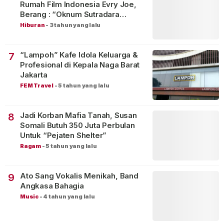
Rumah Film Indonesia Evry Joe,
Berang : “Oknum Sutradara
Merusak Perfilman Indonesia”!
Hiburan
-
3 tahun yang lalu
“Lampoh” Kafe Idola Keluarga &
7
Profesional di Kepala Naga Barat
Jakarta
FEM Travel
-
5 tahun yang lalu
Jadi Korban Mafia Tanah, Susan
8
Somali Butuh 350 Juta Perbulan
Untuk “Pejaten Shelter”
Ragam
-
5 tahun yang lalu
Ato Sang Vokalis Menikah, Band
9
Angkasa Bahagia
Music
-
4 tahun yang lalu