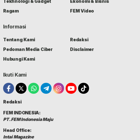
Tekhnologi & Gadget
Ekonomi & Bisnis
Ragam
FEM Video
Informasi
Tentang Kami
Redaksi
Pedoman Media Ciber
Disclaimer
Hubungi Kami
Ikuti Kami
Redaksi
FEM INDONESIA:
PT. FEM Indonesia Maju
Head Office:
Intai Magazine