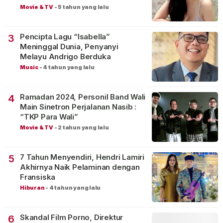
Movie & TV
-
5 tahun yang lalu
Pencipta Lagu “Isabella”
3
Meninggal Dunia, Penyanyi
Melayu Andrigo Berduka
Music
-
4 tahun yang lalu
Ramadan 2024, Personil Band Wali
4
Main Sinetron Perjalanan Nasib :
“TKP Para Wali”
Movie & TV
-
2 tahun yang lalu
7 Tahun Menyendiri, Hendri Lamiri
5
Akhirnya Naik Pelaminan dengan
Fransiska
Hiburan
-
4 tahun yang lalu
Skandal Film Porno, Direktur
6