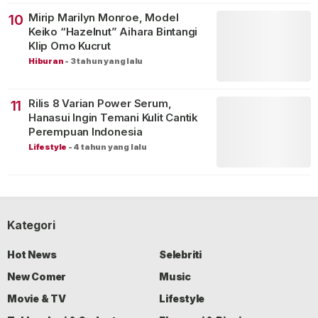
Mirip Marilyn Monroe, Model
10
Keiko “Hazelnut” Aihara Bintangi
Klip Omo Kucrut
Hiburan
-
3 tahun yang lalu
Rilis 8 Varian Power Serum,
11
Hanasui Ingin Temani Kulit Cantik
Perempuan Indonesia
Lifestyle
-
4 tahun yang lalu
Kategori
Hot News
Selebriti
New Comer
Music
Movie & TV
Lifestyle