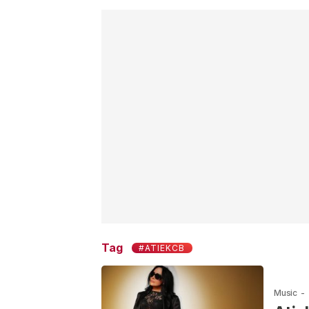
Tag
#ATIEKCB
Music
-