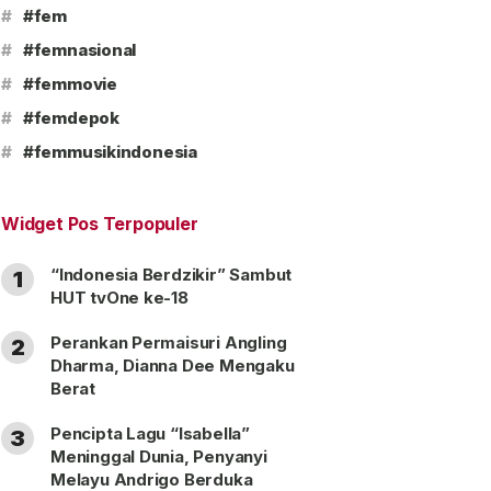
#
#fem
#
#femnasional
#
#femmovie
#
#femdepok
#
#femmusikindonesia
Widget Pos Terpopuler
“Indonesia Berdzikir” Sambut
1
HUT tvOne ke-18
Perankan Permaisuri Angling
2
Dharma, Dianna Dee Mengaku
Berat
Pencipta Lagu “Isabella”
3
Meninggal Dunia, Penyanyi
Melayu Andrigo Berduka