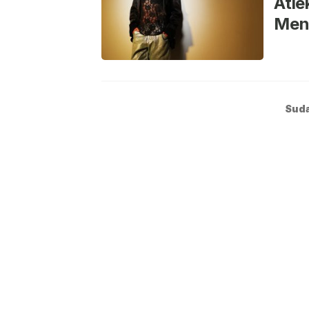
Atie
Menu
Suda