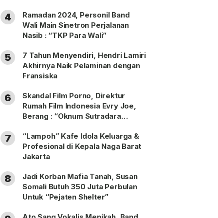
Ramadan 2024, Personil Band
4
Wali Main Sinetron Perjalanan
Nasib : “TKP Para Wali”
7 Tahun Menyendiri, Hendri Lamiri
5
Akhirnya Naik Pelaminan dengan
Fransiska
Skandal Film Porno, Direktur
6
Rumah Film Indonesia Evry Joe,
Berang : “Oknum Sutradara
Merusak Perfilman Indonesia”!
“Lampoh” Kafe Idola Keluarga &
7
Profesional di Kepala Naga Barat
Jakarta
Jadi Korban Mafia Tanah, Susan
8
Somali Butuh 350 Juta Perbulan
Untuk “Pejaten Shelter”
Ato Sang Vokalis Menikah, Band