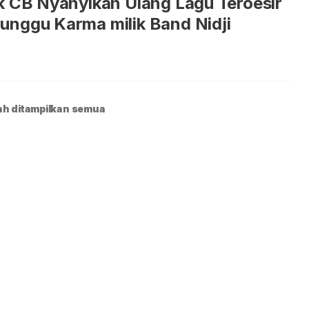
k CB Nyanyikan Ulang Lagu Teroesir
nggu Karma milik Band Nidji
h ditampilkan semua