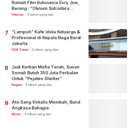
Rumah Film Indonesia Evry Joe,
Berang : “Oknum Sutradara
Merusak Perfilman Indonesia”!
Hiburan
-
3 tahun yang lalu
“Lampoh” Kafe Idola Keluarga &
7
Profesional di Kepala Naga Barat
Jakarta
FEM Travel
-
5 tahun yang lalu
Jadi Korban Mafia Tanah, Susan
8
Somali Butuh 350 Juta Perbulan
Untuk “Pejaten Shelter”
Ragam
-
5 tahun yang lalu
Ato Sang Vokalis Menikah, Band
9
Angkasa Bahagia
Music
-
4 tahun yang lalu