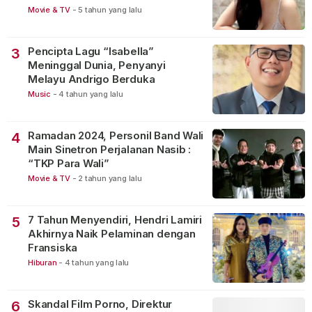
Movie & TV
-
5 tahun yang lalu
Pencipta Lagu “Isabella”
3
Meninggal Dunia, Penyanyi
Melayu Andrigo Berduka
Music
-
4 tahun yang lalu
Ramadan 2024, Personil Band Wali
4
Main Sinetron Perjalanan Nasib :
“TKP Para Wali”
Movie & TV
-
2 tahun yang lalu
7 Tahun Menyendiri, Hendri Lamiri
5
Akhirnya Naik Pelaminan dengan
Fransiska
Hiburan
-
4 tahun yang lalu
Skandal Film Porno, Direktur
6