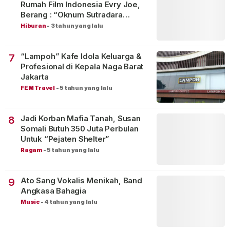
Rumah Film Indonesia Evry Joe,
Berang : “Oknum Sutradara
Merusak Perfilman Indonesia”!
Hiburan
-
3 tahun yang lalu
“Lampoh” Kafe Idola Keluarga &
7
Profesional di Kepala Naga Barat
Jakarta
FEM Travel
-
5 tahun yang lalu
Jadi Korban Mafia Tanah, Susan
8
Somali Butuh 350 Juta Perbulan
Untuk “Pejaten Shelter”
Ragam
-
5 tahun yang lalu
Ato Sang Vokalis Menikah, Band
9
Angkasa Bahagia
Music
-
4 tahun yang lalu