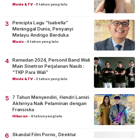
Movie & TV
-
5 tahun yang lalu
Pencipta Lagu “Isabella”
3
Meninggal Dunia, Penyanyi
Melayu Andrigo Berduka
Music
-
4 tahun yang lalu
Ramadan 2024, Personil Band Wali
4
Main Sinetron Perjalanan Nasib :
“TKP Para Wali”
Movie & TV
-
2 tahun yang lalu
7 Tahun Menyendiri, Hendri Lamiri
5
Akhirnya Naik Pelaminan dengan
Fransiska
Hiburan
-
4 tahun yang lalu
Skandal Film Porno, Direktur
6