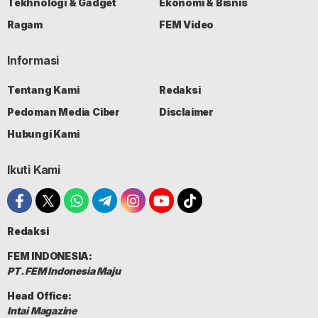
Tekhnologi & Gadget
Ekonomi & Bisnis
Ragam
FEM Video
Informasi
Tentang Kami
Redaksi
Pedoman Media Ciber
Disclaimer
Hubungi Kami
Ikuti Kami
Redaksi
FEM INDONESIA:
PT. FEM Indonesia Maju
Head Office:
Intai Magazine