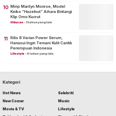
Mirip Marilyn Monroe, Model
10
Keiko “Hazelnut” Aihara Bintangi
Klip Omo Kucrut
Hiburan
-
3 tahun yang lalu
Rilis 8 Varian Power Serum,
11
Hanasui Ingin Temani Kulit Cantik
Perempuan Indonesia
Lifestyle
-
4 tahun yang lalu
Kategori
Hot News
Selebriti
New Comer
Music
Movie & TV
Lifestyle