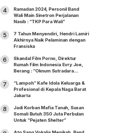
Ramadan 2024, Personil Band
4
Wali Main Sinetron Perjalanan
Nasib : “TKP Para Wali”
7 Tahun Menyendiri, Hendri Lamiri
5
Akhirnya Naik Pelaminan dengan
Fransiska
Skandal Film Porno, Direktur
6
Rumah Film Indonesia Evry Joe,
Berang : “Oknum Sutradara
Merusak Perfilman Indonesia”!
“Lampoh” Kafe Idola Keluarga &
7
Profesional di Kepala Naga Barat
Jakarta
Jadi Korban Mafia Tanah, Susan
8
Somali Butuh 350 Juta Perbulan
Untuk “Pejaten Shelter”
Ato Sang Vokalis Menikah, Band