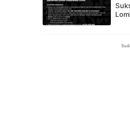
Suk
Lomb
Sud