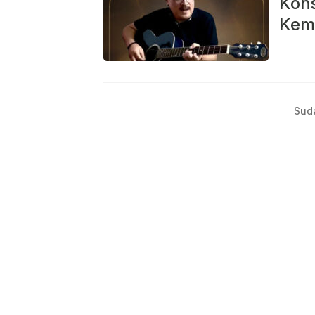
Kons
Kemb
Sud