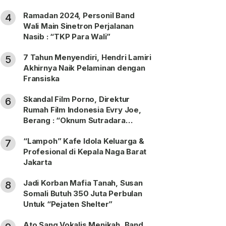
Ramadan 2024, Personil Band
4
Wali Main Sinetron Perjalanan
Nasib : “TKP Para Wali”
7 Tahun Menyendiri, Hendri Lamiri
5
Akhirnya Naik Pelaminan dengan
Fransiska
Skandal Film Porno, Direktur
6
Rumah Film Indonesia Evry Joe,
Berang : “Oknum Sutradara
Merusak Perfilman Indonesia”!
“Lampoh” Kafe Idola Keluarga &
7
Profesional di Kepala Naga Barat
Jakarta
Jadi Korban Mafia Tanah, Susan
8
Somali Butuh 350 Juta Perbulan
Untuk “Pejaten Shelter”
Ato Sang Vokalis Menikah, Band