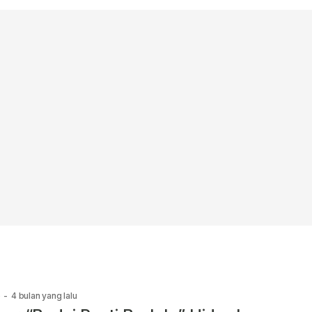
e
-
4 bulan yang lalu