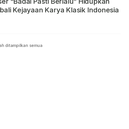
er “Badai Pasti Berlalu” Hidupkan
ali Kejayaan Karya Klasik Indonesia
ah ditampilkan semua