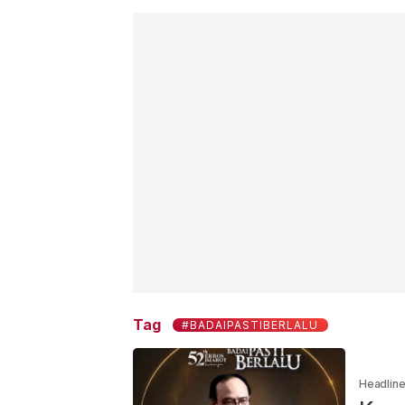
Tag
#BADAIPASTIBERLALU
Headlin