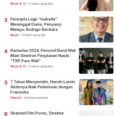
Movie & TV
-
5 tahun yang lalu
Pencipta Lagu “Isabella”
3
Meninggal Dunia, Penyanyi
Melayu Andrigo Berduka
Music
-
4 tahun yang lalu
Ramadan 2024, Personil Band Wali
4
Main Sinetron Perjalanan Nasib :
“TKP Para Wali”
Movie & TV
-
2 tahun yang lalu
7 Tahun Menyendiri, Hendri Lamiri
5
Akhirnya Naik Pelaminan dengan
Fransiska
Hiburan
-
4 tahun yang lalu
Skandal Film Porno, Direktur
6