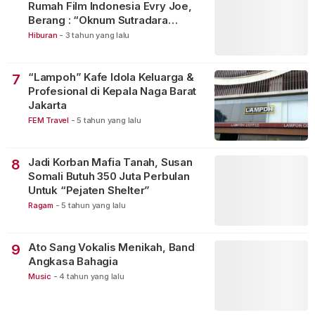
Rumah Film Indonesia Evry Joe,
Berang : “Oknum Sutradara
Merusak Perfilman Indonesia”!
Hiburan
-
3 tahun yang lalu
“Lampoh” Kafe Idola Keluarga &
7
Profesional di Kepala Naga Barat
Jakarta
FEM Travel
-
5 tahun yang lalu
Jadi Korban Mafia Tanah, Susan
8
Somali Butuh 350 Juta Perbulan
Untuk “Pejaten Shelter”
Ragam
-
5 tahun yang lalu
Ato Sang Vokalis Menikah, Band
9
Angkasa Bahagia
Music
-
4 tahun yang lalu