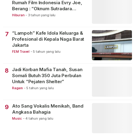
Rumah Film Indonesia Evry Joe,
Berang : “Oknum Sutradara
Merusak Perfilman Indonesia”!
Hiburan
-
3 tahun yang lalu
“Lampoh” Kafe Idola Keluarga &
7
Profesional di Kepala Naga Barat
Jakarta
FEM Travel
-
5 tahun yang lalu
Jadi Korban Mafia Tanah, Susan
8
Somali Butuh 350 Juta Perbulan
Untuk “Pejaten Shelter”
Ragam
-
5 tahun yang lalu
Ato Sang Vokalis Menikah, Band
9
Angkasa Bahagia
Music
-
4 tahun yang lalu