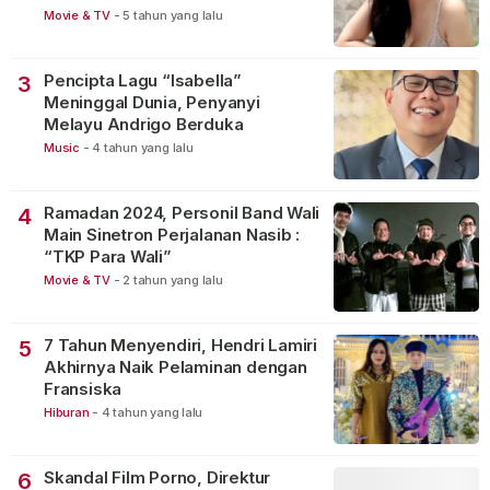
Movie & TV
-
5 tahun yang lalu
Pencipta Lagu “Isabella”
3
Meninggal Dunia, Penyanyi
Melayu Andrigo Berduka
Music
-
4 tahun yang lalu
Ramadan 2024, Personil Band Wali
4
Main Sinetron Perjalanan Nasib :
“TKP Para Wali”
Movie & TV
-
2 tahun yang lalu
7 Tahun Menyendiri, Hendri Lamiri
5
Akhirnya Naik Pelaminan dengan
Fransiska
Hiburan
-
4 tahun yang lalu
Skandal Film Porno, Direktur
6