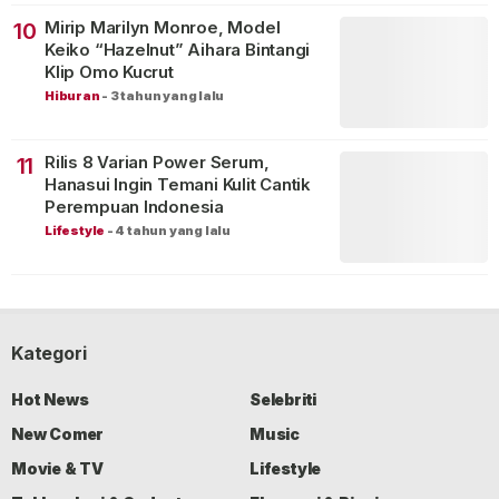
Mirip Marilyn Monroe, Model
10
Keiko “Hazelnut” Aihara Bintangi
Klip Omo Kucrut
Hiburan
-
3 tahun yang lalu
Rilis 8 Varian Power Serum,
11
Hanasui Ingin Temani Kulit Cantik
Perempuan Indonesia
Lifestyle
-
4 tahun yang lalu
Kategori
Hot News
Selebriti
New Comer
Music
Movie & TV
Lifestyle