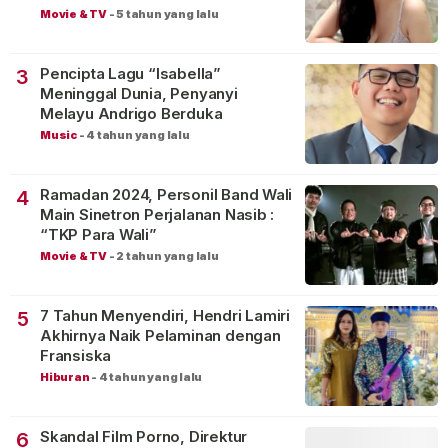
Movie & TV
-
5 tahun yang lalu
Pencipta Lagu “Isabella”
3
Meninggal Dunia, Penyanyi
Melayu Andrigo Berduka
Music
-
4 tahun yang lalu
Ramadan 2024, Personil Band Wali
4
Main Sinetron Perjalanan Nasib :
“TKP Para Wali”
Movie & TV
-
2 tahun yang lalu
7 Tahun Menyendiri, Hendri Lamiri
5
Akhirnya Naik Pelaminan dengan
Fransiska
Hiburan
-
4 tahun yang lalu
Skandal Film Porno, Direktur
6