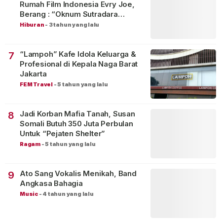
Rumah Film Indonesia Evry Joe,
Berang : “Oknum Sutradara
Merusak Perfilman Indonesia”!
Hiburan
-
3 tahun yang lalu
“Lampoh” Kafe Idola Keluarga &
7
Profesional di Kepala Naga Barat
Jakarta
FEM Travel
-
5 tahun yang lalu
Jadi Korban Mafia Tanah, Susan
8
Somali Butuh 350 Juta Perbulan
Untuk “Pejaten Shelter”
Ragam
-
5 tahun yang lalu
Ato Sang Vokalis Menikah, Band
9
Angkasa Bahagia
Music
-
4 tahun yang lalu