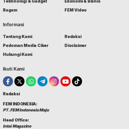
Tekhnologi & Gadget
Ekonomi & Bisnis
Ragam
FEM Video
Informasi
Tentang Kami
Redaksi
Pedoman Media Ciber
Disclaimer
Hubungi Kami
Ikuti Kami
Redaksi
FEM INDONESIA:
PT. FEM Indonesia Maju
Head Office:
Intai Magazine