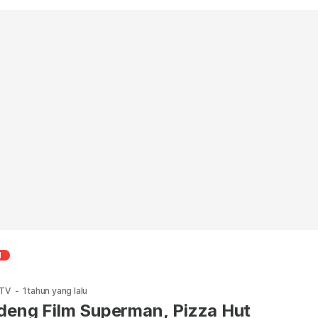
N
 TV
-
1 tahun yang lalu
eng Film Superman, Pizza Hut