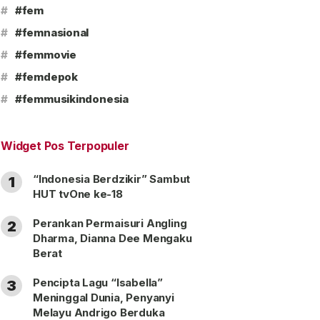
#
#fem
#
#femnasional
#
#femmovie
#
#femdepok
#
#femmusikindonesia
Widget Pos Terpopuler
“Indonesia Berdzikir” Sambut
1
HUT tvOne ke-18
Perankan Permaisuri Angling
2
Dharma, Dianna Dee Mengaku
Berat
Pencipta Lagu “Isabella”
3
Meninggal Dunia, Penyanyi
Melayu Andrigo Berduka