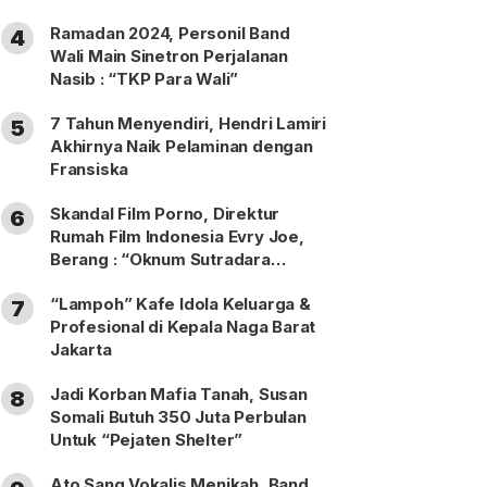
Ramadan 2024, Personil Band
4
Wali Main Sinetron Perjalanan
Nasib : “TKP Para Wali”
7 Tahun Menyendiri, Hendri Lamiri
5
Akhirnya Naik Pelaminan dengan
Fransiska
Skandal Film Porno, Direktur
6
Rumah Film Indonesia Evry Joe,
Berang : “Oknum Sutradara
Merusak Perfilman Indonesia”!
“Lampoh” Kafe Idola Keluarga &
7
Profesional di Kepala Naga Barat
Jakarta
Jadi Korban Mafia Tanah, Susan
8
Somali Butuh 350 Juta Perbulan
Untuk “Pejaten Shelter”
Ato Sang Vokalis Menikah, Band