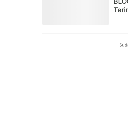
BLO
Teri
Sud