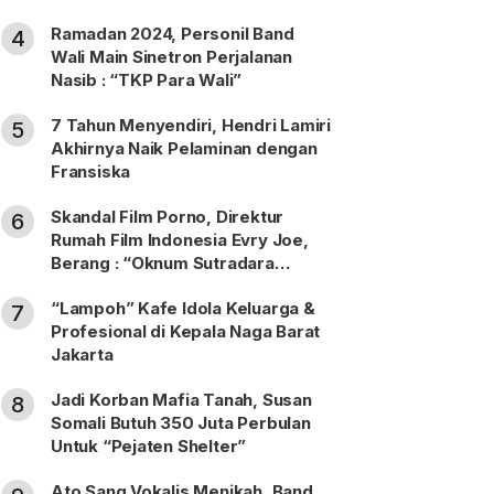
Ramadan 2024, Personil Band
4
Wali Main Sinetron Perjalanan
Nasib : “TKP Para Wali”
7 Tahun Menyendiri, Hendri Lamiri
5
Akhirnya Naik Pelaminan dengan
Fransiska
Skandal Film Porno, Direktur
6
Rumah Film Indonesia Evry Joe,
Berang : “Oknum Sutradara
Merusak Perfilman Indonesia”!
“Lampoh” Kafe Idola Keluarga &
7
Profesional di Kepala Naga Barat
Jakarta
Jadi Korban Mafia Tanah, Susan
8
Somali Butuh 350 Juta Perbulan
Untuk “Pejaten Shelter”
Ato Sang Vokalis Menikah, Band