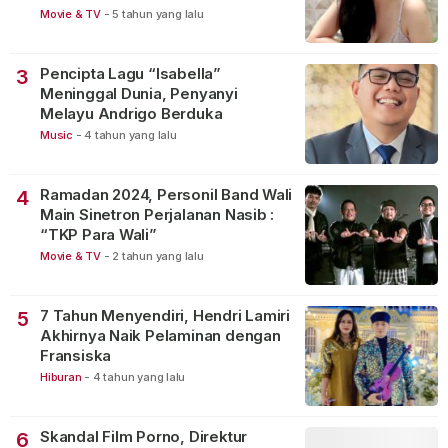
Movie & TV
-
5 tahun yang lalu
Pencipta Lagu “Isabella”
3
Meninggal Dunia, Penyanyi
Melayu Andrigo Berduka
Music
-
4 tahun yang lalu
Ramadan 2024, Personil Band Wali
4
Main Sinetron Perjalanan Nasib :
“TKP Para Wali”
Movie & TV
-
2 tahun yang lalu
7 Tahun Menyendiri, Hendri Lamiri
5
Akhirnya Naik Pelaminan dengan
Fransiska
Hiburan
-
4 tahun yang lalu
Skandal Film Porno, Direktur
6