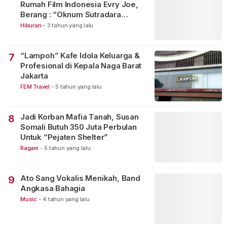
Rumah Film Indonesia Evry Joe,
Berang : “Oknum Sutradara
Merusak Perfilman Indonesia”!
Hiburan
-
3 tahun yang lalu
“Lampoh” Kafe Idola Keluarga &
7
Profesional di Kepala Naga Barat
Jakarta
FEM Travel
-
5 tahun yang lalu
Jadi Korban Mafia Tanah, Susan
8
Somali Butuh 350 Juta Perbulan
Untuk “Pejaten Shelter”
Ragam
-
5 tahun yang lalu
Ato Sang Vokalis Menikah, Band
9
Angkasa Bahagia
Music
-
4 tahun yang lalu