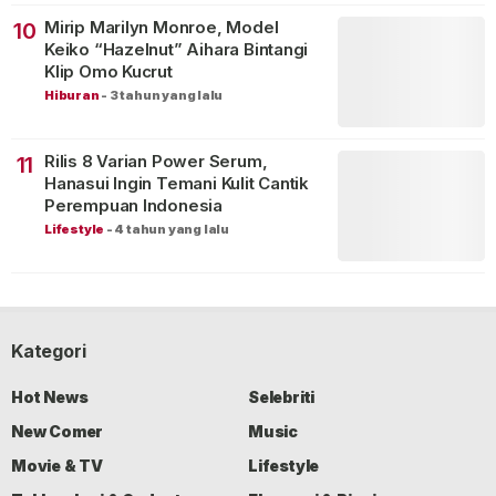
Mirip Marilyn Monroe, Model
10
Keiko “Hazelnut” Aihara Bintangi
Klip Omo Kucrut
Hiburan
-
3 tahun yang lalu
Rilis 8 Varian Power Serum,
11
Hanasui Ingin Temani Kulit Cantik
Perempuan Indonesia
Lifestyle
-
4 tahun yang lalu
Kategori
Hot News
Selebriti
New Comer
Music
Movie & TV
Lifestyle