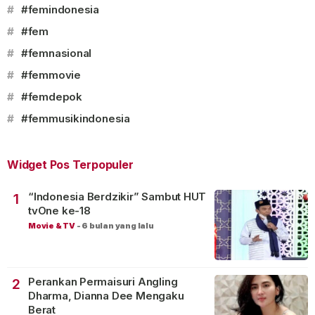
#
#femindonesia
#
#fem
#
#femnasional
#
#femmovie
#
#femdepok
#
#femmusikindonesia
Widget Pos Terpopuler
“Indonesia Berdzikir” Sambut HUT
1
tvOne ke-18
Movie & TV
-
6 bulan yang lalu
Perankan Permaisuri Angling
2
Dharma, Dianna Dee Mengaku
Berat