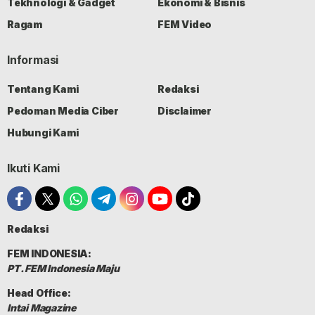
Tekhnologi & Gadget
Ekonomi & Bisnis
Ragam
FEM Video
Informasi
Tentang Kami
Redaksi
Pedoman Media Ciber
Disclaimer
Hubungi Kami
Ikuti Kami
Redaksi
FEM INDONESIA:
PT. FEM Indonesia Maju
Head Office:
Intai Magazine