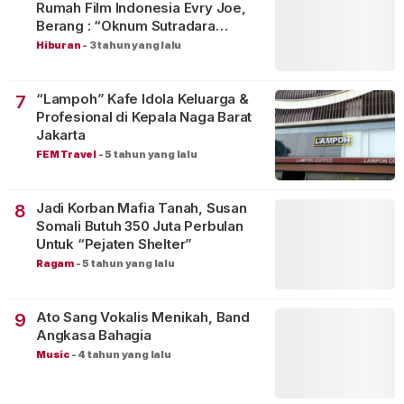
Rumah Film Indonesia Evry Joe,
Berang : “Oknum Sutradara
Merusak Perfilman Indonesia”!
Hiburan
-
3 tahun yang lalu
“Lampoh” Kafe Idola Keluarga &
7
Profesional di Kepala Naga Barat
Jakarta
FEM Travel
-
5 tahun yang lalu
Jadi Korban Mafia Tanah, Susan
8
Somali Butuh 350 Juta Perbulan
Untuk “Pejaten Shelter”
Ragam
-
5 tahun yang lalu
Ato Sang Vokalis Menikah, Band
9
Angkasa Bahagia
Music
-
4 tahun yang lalu