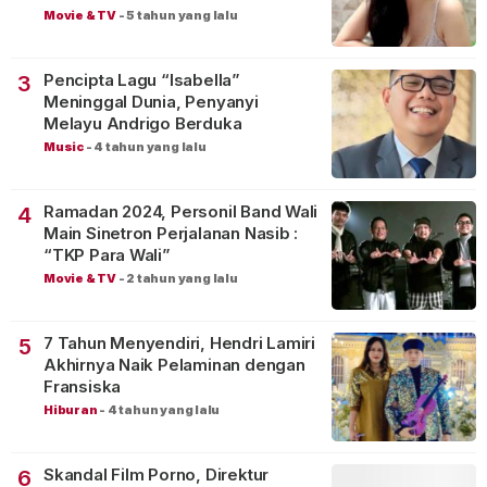
Movie & TV
-
5 tahun yang lalu
Pencipta Lagu “Isabella”
3
Meninggal Dunia, Penyanyi
Melayu Andrigo Berduka
Music
-
4 tahun yang lalu
Ramadan 2024, Personil Band Wali
4
Main Sinetron Perjalanan Nasib :
“TKP Para Wali”
Movie & TV
-
2 tahun yang lalu
7 Tahun Menyendiri, Hendri Lamiri
5
Akhirnya Naik Pelaminan dengan
Fransiska
Hiburan
-
4 tahun yang lalu
Skandal Film Porno, Direktur
6