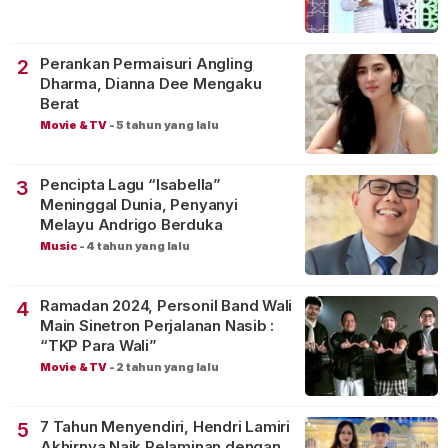
Perankan Permaisuri Angling
2
Dharma, Dianna Dee Mengaku
Berat
Movie & TV
-
5 tahun yang lalu
Pencipta Lagu “Isabella”
3
Meninggal Dunia, Penyanyi
Melayu Andrigo Berduka
Music
-
4 tahun yang lalu
Ramadan 2024, Personil Band Wali
4
Main Sinetron Perjalanan Nasib :
“TKP Para Wali”
Movie & TV
-
2 tahun yang lalu
7 Tahun Menyendiri, Hendri Lamiri
5
Akhirnya Naik Pelaminan dengan