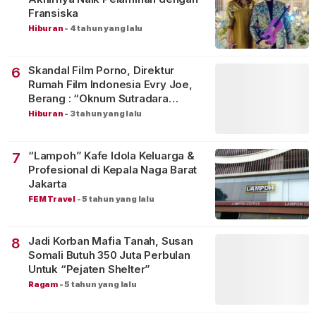
Fransiska
Hiburan
-
4 tahun yang lalu
Skandal Film Porno, Direktur
6
Rumah Film Indonesia Evry Joe,
Berang : “Oknum Sutradara
Merusak Perfilman Indonesia”!
Hiburan
-
3 tahun yang lalu
“Lampoh” Kafe Idola Keluarga &
7
Profesional di Kepala Naga Barat
Jakarta
FEM Travel
-
5 tahun yang lalu
Jadi Korban Mafia Tanah, Susan
8
Somali Butuh 350 Juta Perbulan
Untuk “Pejaten Shelter”
Ragam
-
5 tahun yang lalu