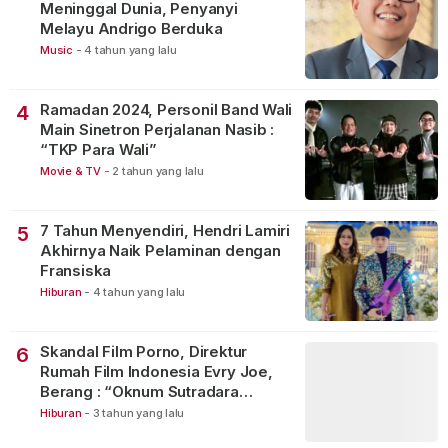
Meninggal Dunia, Penyanyi
Melayu Andrigo Berduka
Music
-
4 tahun yang lalu
Ramadan 2024, Personil Band Wali
4
Main Sinetron Perjalanan Nasib :
“TKP Para Wali”
Movie & TV
-
2 tahun yang lalu
7 Tahun Menyendiri, Hendri Lamiri
5
Akhirnya Naik Pelaminan dengan
Fransiska
Hiburan
-
4 tahun yang lalu
Skandal Film Porno, Direktur
6
Rumah Film Indonesia Evry Joe,
Berang : “Oknum Sutradara
Merusak Perfilman Indonesia”!
Hiburan
-
3 tahun yang lalu