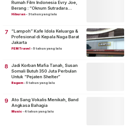
Rumah Film Indonesia Evry Joe,
Berang : “Oknum Sutradara
Merusak Perfilman Indonesia”!
Hiburan
-
3 tahun yang lalu
“Lampoh” Kafe Idola Keluarga &
7
Profesional di Kepala Naga Barat
Jakarta
FEM Travel
-
5 tahun yang lalu
Jadi Korban Mafia Tanah, Susan
8
Somali Butuh 350 Juta Perbulan
Untuk “Pejaten Shelter”
Ragam
-
5 tahun yang lalu
Ato Sang Vokalis Menikah, Band
9
Angkasa Bahagia
Music
-
4 tahun yang lalu