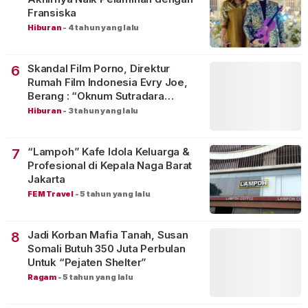
Fransiska
Hiburan
-
4 tahun yang lalu
Skandal Film Porno, Direktur
6
Rumah Film Indonesia Evry Joe,
Berang : “Oknum Sutradara
Merusak Perfilman Indonesia”!
Hiburan
-
3 tahun yang lalu
“Lampoh” Kafe Idola Keluarga &
7
Profesional di Kepala Naga Barat
Jakarta
FEM Travel
-
5 tahun yang lalu
Jadi Korban Mafia Tanah, Susan
8
Somali Butuh 350 Juta Perbulan
Untuk “Pejaten Shelter”
Ragam
-
5 tahun yang lalu