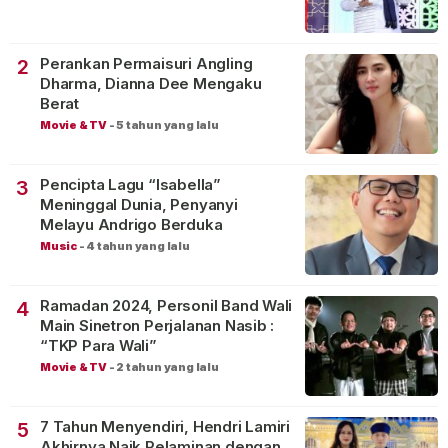
Perankan Permaisuri Angling
2
Dharma, Dianna Dee Mengaku
Berat
Movie & TV
-
5 tahun yang lalu
Pencipta Lagu “Isabella”
3
Meninggal Dunia, Penyanyi
Melayu Andrigo Berduka
Music
-
4 tahun yang lalu
Ramadan 2024, Personil Band Wali
4
Main Sinetron Perjalanan Nasib :
“TKP Para Wali”
Movie & TV
-
2 tahun yang lalu
7 Tahun Menyendiri, Hendri Lamiri
5
Akhirnya Naik Pelaminan dengan