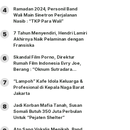
Ramadan 2024, Personil Band
4
Wali Main Sinetron Perjalanan
Nasib : “TKP Para Wali”
7 Tahun Menyendiri, Hendri Lamiri
5
Akhirnya Naik Pelaminan dengan
Fransiska
Skandal Film Porno, Direktur
6
Rumah Film Indonesia Evry Joe,
Berang : “Oknum Sutradara
Merusak Perfilman Indonesia”!
“Lampoh” Kafe Idola Keluarga &
7
Profesional di Kepala Naga Barat
Jakarta
Jadi Korban Mafia Tanah, Susan
8
Somali Butuh 350 Juta Perbulan
Untuk “Pejaten Shelter”
Ato Sang Vokalis Menikah, Band