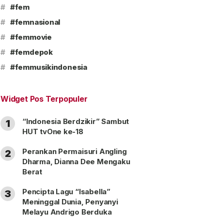
#
#fem
#
#femnasional
#
#femmovie
#
#femdepok
#
#femmusikindonesia
Widget Pos Terpopuler
“Indonesia Berdzikir” Sambut
1
HUT tvOne ke-18
Perankan Permaisuri Angling
2
Dharma, Dianna Dee Mengaku
Berat
Pencipta Lagu “Isabella”
3
Meninggal Dunia, Penyanyi
Melayu Andrigo Berduka