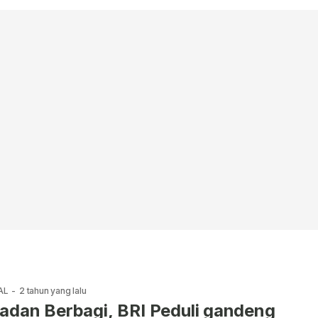
AL
-
2 tahun yang lalu
Berbagi, BRI Peduli gandeng