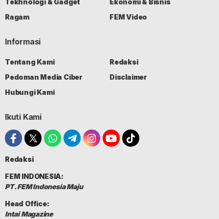
Tekhnologi & Gadget
Ekonomi & Bisnis
Ragam
FEM Video
Informasi
Tentang Kami
Redaksi
Pedoman Media Ciber
Disclaimer
Hubungi Kami
Ikuti Kami
Redaksi
FEM INDONESIA:
PT. FEM Indonesia Maju
Head Office:
Intai Magazine