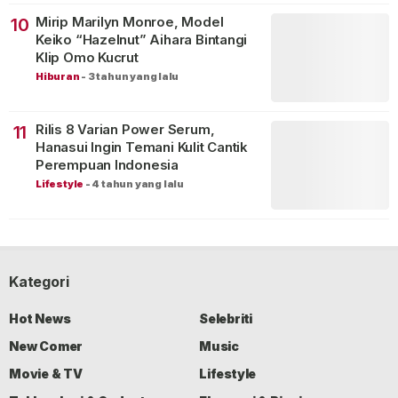
Mirip Marilyn Monroe, Model
10
Keiko “Hazelnut” Aihara Bintangi
Klip Omo Kucrut
Hiburan
-
3 tahun yang lalu
Rilis 8 Varian Power Serum,
11
Hanasui Ingin Temani Kulit Cantik
Perempuan Indonesia
Lifestyle
-
4 tahun yang lalu
Kategori
Hot News
Selebriti
New Comer
Music
Movie & TV
Lifestyle