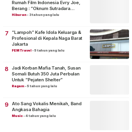
Rumah Film Indonesia Evry Joe,
Berang : “Oknum Sutradara
Merusak Perfilman Indonesia”!
Hiburan
-
3 tahun yang lalu
“Lampoh” Kafe Idola Keluarga &
7
Profesional di Kepala Naga Barat
Jakarta
FEM Travel
-
5 tahun yang lalu
Jadi Korban Mafia Tanah, Susan
8
Somali Butuh 350 Juta Perbulan
Untuk “Pejaten Shelter”
Ragam
-
5 tahun yang lalu
Ato Sang Vokalis Menikah, Band
9
Angkasa Bahagia
Music
-
4 tahun yang lalu