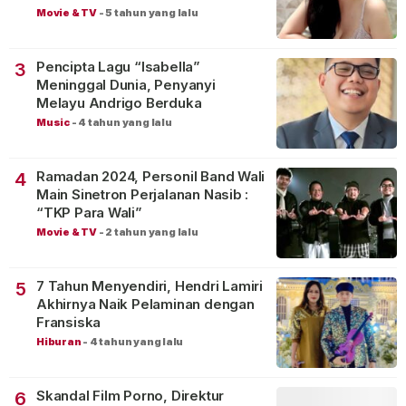
Movie & TV
-
5 tahun yang lalu
Pencipta Lagu “Isabella”
3
Meninggal Dunia, Penyanyi
Melayu Andrigo Berduka
Music
-
4 tahun yang lalu
Ramadan 2024, Personil Band Wali
4
Main Sinetron Perjalanan Nasib :
“TKP Para Wali”
Movie & TV
-
2 tahun yang lalu
7 Tahun Menyendiri, Hendri Lamiri
5
Akhirnya Naik Pelaminan dengan
Fransiska
Hiburan
-
4 tahun yang lalu
Skandal Film Porno, Direktur
6