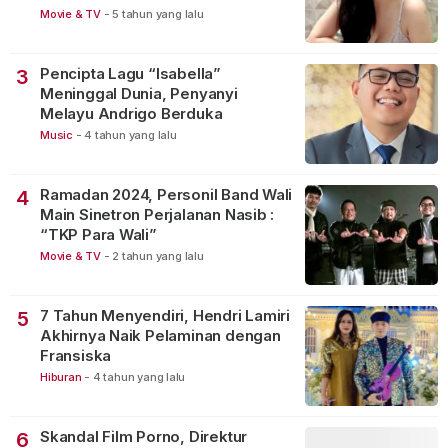
Movie & TV
-
5 tahun yang lalu
Pencipta Lagu “Isabella”
3
Meninggal Dunia, Penyanyi
Melayu Andrigo Berduka
Music
-
4 tahun yang lalu
Ramadan 2024, Personil Band Wali
4
Main Sinetron Perjalanan Nasib :
“TKP Para Wali”
Movie & TV
-
2 tahun yang lalu
7 Tahun Menyendiri, Hendri Lamiri
5
Akhirnya Naik Pelaminan dengan
Fransiska
Hiburan
-
4 tahun yang lalu
Skandal Film Porno, Direktur
6