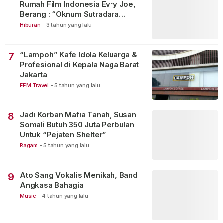
Rumah Film Indonesia Evry Joe,
Berang : “Oknum Sutradara
Merusak Perfilman Indonesia”!
Hiburan
-
3 tahun yang lalu
“Lampoh” Kafe Idola Keluarga &
7
Profesional di Kepala Naga Barat
Jakarta
FEM Travel
-
5 tahun yang lalu
Jadi Korban Mafia Tanah, Susan
8
Somali Butuh 350 Juta Perbulan
Untuk “Pejaten Shelter”
Ragam
-
5 tahun yang lalu
Ato Sang Vokalis Menikah, Band
9
Angkasa Bahagia
Music
-
4 tahun yang lalu