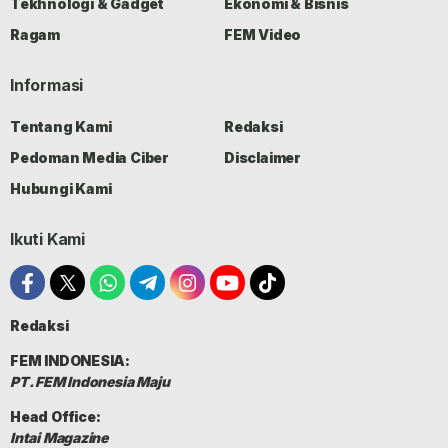
Tekhnologi & Gadget
Ekonomi & Bisnis
Ragam
FEM Video
Informasi
Tentang Kami
Redaksi
Pedoman Media Ciber
Disclaimer
Hubungi Kami
Ikuti Kami
Redaksi
FEM INDONESIA:
PT. FEM Indonesia Maju
Head Office:
Intai Magazine