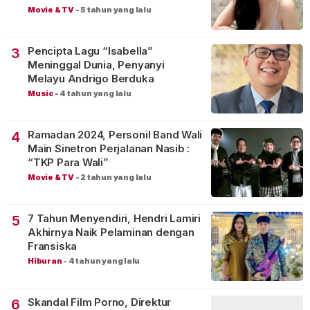
Movie & TV
-
5 tahun yang lalu
Pencipta Lagu “Isabella”
3
Meninggal Dunia, Penyanyi
Melayu Andrigo Berduka
Music
-
4 tahun yang lalu
Ramadan 2024, Personil Band Wali
4
Main Sinetron Perjalanan Nasib :
“TKP Para Wali”
Movie & TV
-
2 tahun yang lalu
7 Tahun Menyendiri, Hendri Lamiri
5
Akhirnya Naik Pelaminan dengan
Fransiska
Hiburan
-
4 tahun yang lalu
Skandal Film Porno, Direktur
6