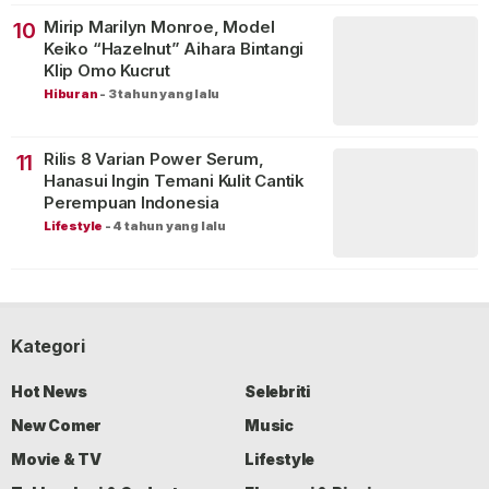
Mirip Marilyn Monroe, Model
10
Keiko “Hazelnut” Aihara Bintangi
Klip Omo Kucrut
Hiburan
-
3 tahun yang lalu
Rilis 8 Varian Power Serum,
11
Hanasui Ingin Temani Kulit Cantik
Perempuan Indonesia
Lifestyle
-
4 tahun yang lalu
Kategori
Hot News
Selebriti
New Comer
Music
Movie & TV
Lifestyle