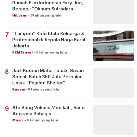
Rumah Film Indonesia Evry Joe,
Berang : “Oknum Sutradara
Merusak Perfilman Indonesia”!
Hiburan
-
3 tahun yang lalu
“Lampoh” Kafe Idola Keluarga &
7
Profesional di Kepala Naga Barat
Jakarta
FEM Travel
-
5 tahun yang lalu
Jadi Korban Mafia Tanah, Susan
8
Somali Butuh 350 Juta Perbulan
Untuk “Pejaten Shelter”
Ragam
-
5 tahun yang lalu
Ato Sang Vokalis Menikah, Band
9
Angkasa Bahagia
Music
-
4 tahun yang lalu