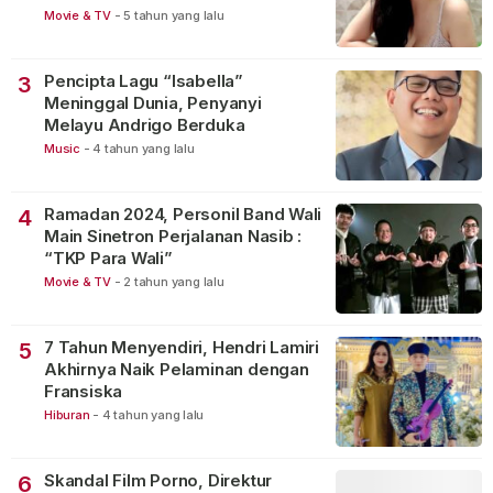
Movie & TV
-
5 tahun yang lalu
Pencipta Lagu “Isabella”
3
Meninggal Dunia, Penyanyi
Melayu Andrigo Berduka
Music
-
4 tahun yang lalu
Ramadan 2024, Personil Band Wali
4
Main Sinetron Perjalanan Nasib :
“TKP Para Wali”
Movie & TV
-
2 tahun yang lalu
7 Tahun Menyendiri, Hendri Lamiri
5
Akhirnya Naik Pelaminan dengan
Fransiska
Hiburan
-
4 tahun yang lalu
Skandal Film Porno, Direktur
6