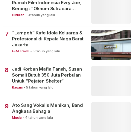
Rumah Film Indonesia Evry Joe,
Berang : “Oknum Sutradara
Merusak Perfilman Indonesia”!
Hiburan
-
3 tahun yang lalu
“Lampoh” Kafe Idola Keluarga &
7
Profesional di Kepala Naga Barat
Jakarta
FEM Travel
-
5 tahun yang lalu
Jadi Korban Mafia Tanah, Susan
8
Somali Butuh 350 Juta Perbulan
Untuk “Pejaten Shelter”
Ragam
-
5 tahun yang lalu
Ato Sang Vokalis Menikah, Band
9
Angkasa Bahagia
Music
-
4 tahun yang lalu