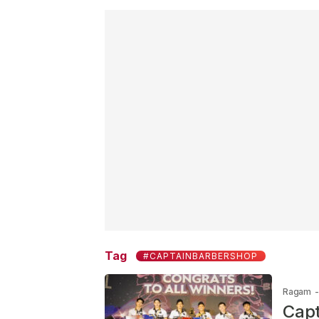
Tag
#CAPTAINBARBERSHOP
Ragam
-
Capt