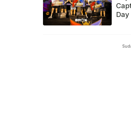
Capt
Day 
Sud