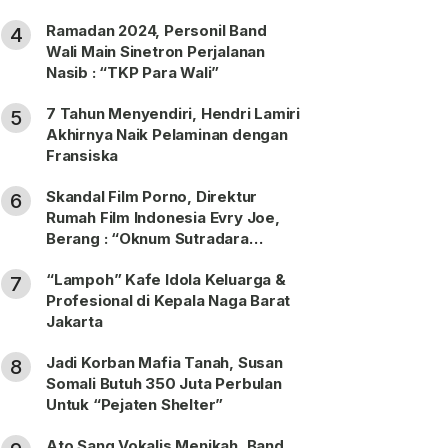
Ramadan 2024, Personil Band
4
Wali Main Sinetron Perjalanan
Nasib : “TKP Para Wali”
7 Tahun Menyendiri, Hendri Lamiri
5
Akhirnya Naik Pelaminan dengan
Fransiska
Skandal Film Porno, Direktur
6
Rumah Film Indonesia Evry Joe,
Berang : “Oknum Sutradara
Merusak Perfilman Indonesia”!
“Lampoh” Kafe Idola Keluarga &
7
Profesional di Kepala Naga Barat
Jakarta
Jadi Korban Mafia Tanah, Susan
8
Somali Butuh 350 Juta Perbulan
Untuk “Pejaten Shelter”
Ato Sang Vokalis Menikah, Band