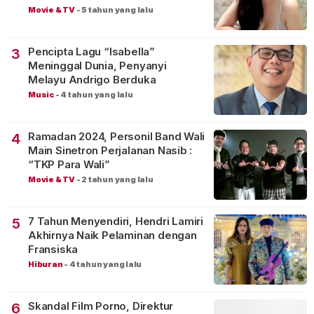
Movie & TV
-
5 tahun yang lalu
Pencipta Lagu “Isabella”
3
Meninggal Dunia, Penyanyi
Melayu Andrigo Berduka
Music
-
4 tahun yang lalu
Ramadan 2024, Personil Band Wali
4
Main Sinetron Perjalanan Nasib :
“TKP Para Wali”
Movie & TV
-
2 tahun yang lalu
7 Tahun Menyendiri, Hendri Lamiri
5
Akhirnya Naik Pelaminan dengan
Fransiska
Hiburan
-
4 tahun yang lalu
Skandal Film Porno, Direktur
6