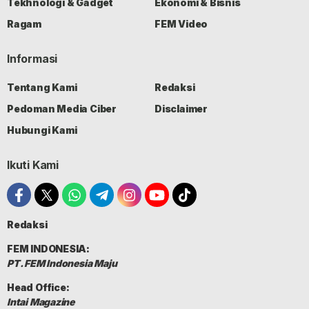
Tekhnologi & Gadget
Ekonomi & Bisnis
Ragam
FEM Video
Informasi
Tentang Kami
Redaksi
Pedoman Media Ciber
Disclaimer
Hubungi Kami
Ikuti Kami
Redaksi
FEM INDONESIA:
PT. FEM Indonesia Maju
Head Office:
Intai Magazine