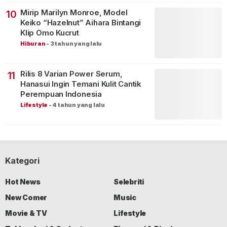
Mirip Marilyn Monroe, Model
10
Keiko “Hazelnut” Aihara Bintangi
Klip Omo Kucrut
Hiburan
-
3 tahun yang lalu
Rilis 8 Varian Power Serum,
11
Hanasui Ingin Temani Kulit Cantik
Perempuan Indonesia
Lifestyle
-
4 tahun yang lalu
Kategori
Hot News
Selebriti
New Comer
Music
Movie & TV
Lifestyle