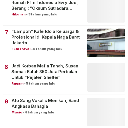
Rumah Film Indonesia Evry Joe,
Berang : “Oknum Sutradara
Merusak Perfilman Indonesia”!
Hiburan
-
3 tahun yang lalu
“Lampoh” Kafe Idola Keluarga &
7
Profesional di Kepala Naga Barat
Jakarta
FEM Travel
-
5 tahun yang lalu
Jadi Korban Mafia Tanah, Susan
8
Somali Butuh 350 Juta Perbulan
Untuk “Pejaten Shelter”
Ragam
-
5 tahun yang lalu
Ato Sang Vokalis Menikah, Band
9
Angkasa Bahagia
Music
-
4 tahun yang lalu