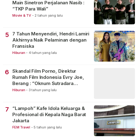
Main Sinetron Perjalanan Nasib :
“TKP Para Wali”
Movie & TV
-
2 tahun yang lalu
7 Tahun Menyendiri, Hendri Lamiri
5
Akhirnya Naik Pelaminan dengan
Fransiska
Hiburan
-
4 tahun yang lalu
Skandal Film Porno, Direktur
6
Rumah Film Indonesia Evry Joe,
Berang : “Oknum Sutradara
Merusak Perfilman Indonesia”!
Hiburan
-
3 tahun yang lalu
“Lampoh” Kafe Idola Keluarga &
7
Profesional di Kepala Naga Barat
Jakarta
FEM Travel
-
5 tahun yang lalu