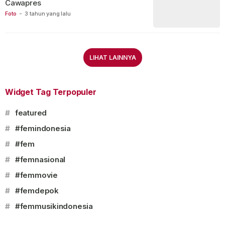
Cawapres
Foto
-
3 tahun yang lalu
LIHAT LAINNYA
Widget Tag Terpopuler
#
featured
#
#femindonesia
#
#fem
#
#femnasional
#
#femmovie
#
#femdepok
#
#femmusikindonesia