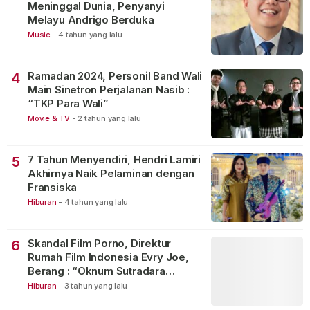
Meninggal Dunia, Penyanyi
Melayu Andrigo Berduka
Music
-
4 tahun yang lalu
Ramadan 2024, Personil Band Wali
4
Main Sinetron Perjalanan Nasib :
“TKP Para Wali”
Movie & TV
-
2 tahun yang lalu
7 Tahun Menyendiri, Hendri Lamiri
5
Akhirnya Naik Pelaminan dengan
Fransiska
Hiburan
-
4 tahun yang lalu
Skandal Film Porno, Direktur
6
Rumah Film Indonesia Evry Joe,
Berang : “Oknum Sutradara
Merusak Perfilman Indonesia”!
Hiburan
-
3 tahun yang lalu