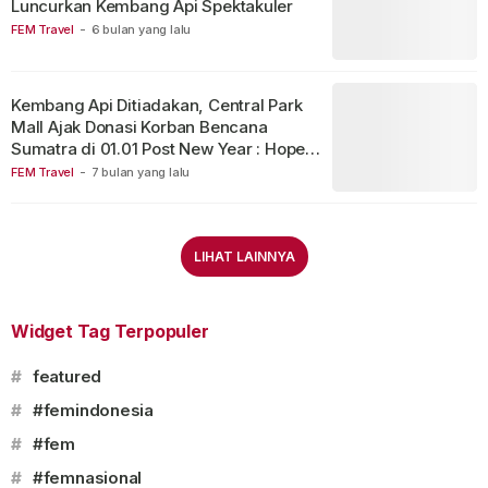
Luncurkan Kembang Api Spektakuler
FEM Travel
-
6 bulan yang lalu
Kembang Api Ditiadakan, Central Park
Mall Ajak Donasi Korban Bencana
Sumatra di 01.01 Post New Year : Hope &
Love
FEM Travel
-
7 bulan yang lalu
LIHAT LAINNYA
Widget Tag Terpopuler
#
featured
#
#femindonesia
#
#fem
#
#femnasional