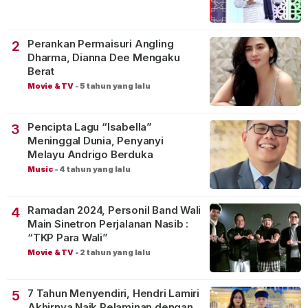
Perankan Permaisuri Angling
2
Dharma, Dianna Dee Mengaku
Berat
Movie & TV
-
5 tahun yang lalu
Pencipta Lagu “Isabella”
3
Meninggal Dunia, Penyanyi
Melayu Andrigo Berduka
Music
-
4 tahun yang lalu
Ramadan 2024, Personil Band Wali
4
Main Sinetron Perjalanan Nasib :
“TKP Para Wali”
Movie & TV
-
2 tahun yang lalu
7 Tahun Menyendiri, Hendri Lamiri
5
Akhirnya Naik Pelaminan dengan