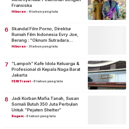
Fransiska
Hiburan
-
4 tahun yang lalu
Skandal Film Porno, Direktur
6
Rumah Film Indonesia Evry Joe,
Berang : “Oknum Sutradara
Merusak Perfilman Indonesia”!
Hiburan
-
3 tahun yang lalu
“Lampoh” Kafe Idola Keluarga &
7
Profesional di Kepala Naga Barat
Jakarta
FEM Travel
-
5 tahun yang lalu
Jadi Korban Mafia Tanah, Susan
8
Somali Butuh 350 Juta Perbulan
Untuk “Pejaten Shelter”
Ragam
-
5 tahun yang lalu