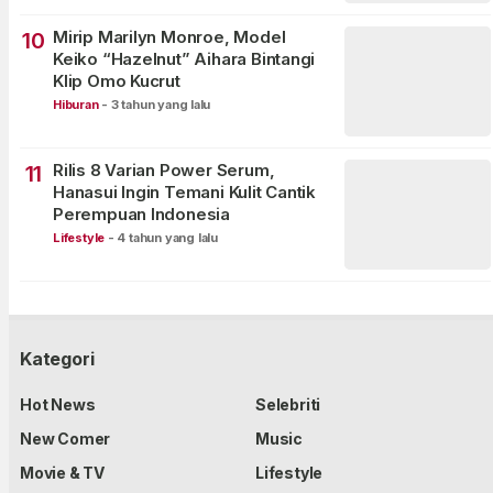
Mirip Marilyn Monroe, Model
10
Keiko “Hazelnut” Aihara Bintangi
Klip Omo Kucrut
Hiburan
-
3 tahun yang lalu
Rilis 8 Varian Power Serum,
11
Hanasui Ingin Temani Kulit Cantik
Perempuan Indonesia
Lifestyle
-
4 tahun yang lalu
Kategori
Hot News
Selebriti
New Comer
Music
Movie & TV
Lifestyle