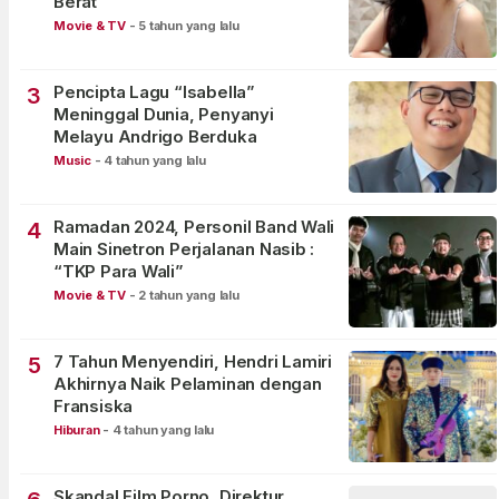
Berat
Movie & TV
-
5 tahun yang lalu
Pencipta Lagu “Isabella”
3
Meninggal Dunia, Penyanyi
Melayu Andrigo Berduka
Music
-
4 tahun yang lalu
Ramadan 2024, Personil Band Wali
4
Main Sinetron Perjalanan Nasib :
“TKP Para Wali”
Movie & TV
-
2 tahun yang lalu
7 Tahun Menyendiri, Hendri Lamiri
5
Akhirnya Naik Pelaminan dengan
Fransiska
Hiburan
-
4 tahun yang lalu
Skandal Film Porno, Direktur