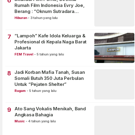
6
Rumah Film Indonesia Evry Joe,
Berang : “Oknum Sutradara
Merusak Perfilman Indonesia”!
Hiburan
-
3 tahun yang lalu
“Lampoh” Kafe Idola Keluarga &
7
Profesional di Kepala Naga Barat
Jakarta
FEM Travel
-
5 tahun yang lalu
Jadi Korban Mafia Tanah, Susan
8
Somali Butuh 350 Juta Perbulan
Untuk “Pejaten Shelter”
Ragam
-
5 tahun yang lalu
Ato Sang Vokalis Menikah, Band
9
Angkasa Bahagia
Music
-
4 tahun yang lalu