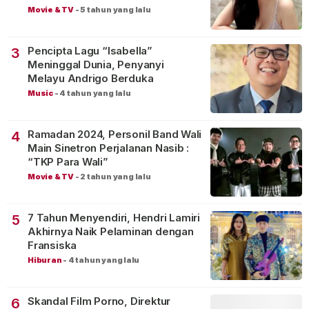
Movie & TV
-
5 tahun yang lalu
Pencipta Lagu “Isabella”
3
Meninggal Dunia, Penyanyi
Melayu Andrigo Berduka
Music
-
4 tahun yang lalu
Ramadan 2024, Personil Band Wali
4
Main Sinetron Perjalanan Nasib :
“TKP Para Wali”
Movie & TV
-
2 tahun yang lalu
7 Tahun Menyendiri, Hendri Lamiri
5
Akhirnya Naik Pelaminan dengan
Fransiska
Hiburan
-
4 tahun yang lalu
Skandal Film Porno, Direktur
6