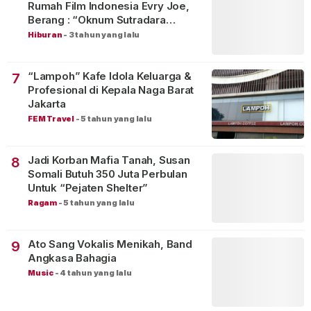
Rumah Film Indonesia Evry Joe,
Berang : “Oknum Sutradara
Merusak Perfilman Indonesia”!
Hiburan
-
3 tahun yang lalu
“Lampoh” Kafe Idola Keluarga &
7
Profesional di Kepala Naga Barat
Jakarta
FEM Travel
-
5 tahun yang lalu
Jadi Korban Mafia Tanah, Susan
8
Somali Butuh 350 Juta Perbulan
Untuk “Pejaten Shelter”
Ragam
-
5 tahun yang lalu
Ato Sang Vokalis Menikah, Band
9
Angkasa Bahagia
Music
-
4 tahun yang lalu