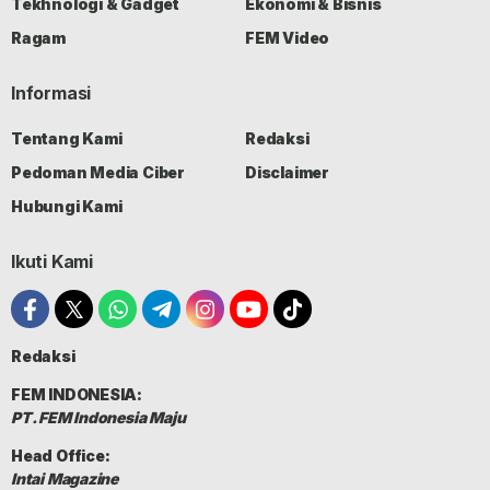
Tekhnologi & Gadget
Ekonomi & Bisnis
Ragam
FEM Video
Informasi
Tentang Kami
Redaksi
Pedoman Media Ciber
Disclaimer
Hubungi Kami
Ikuti Kami
Redaksi
FEM INDONESIA:
PT. FEM Indonesia Maju
Head Office:
Intai Magazine