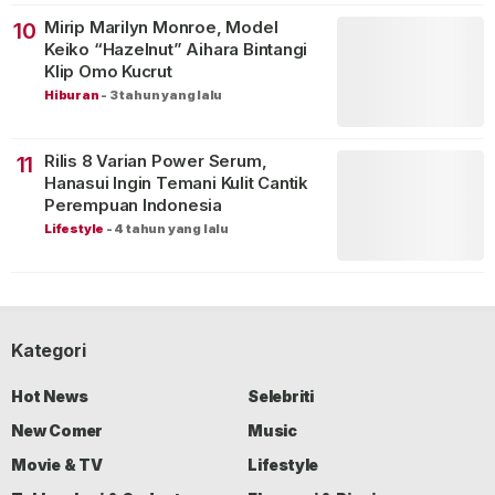
Mirip Marilyn Monroe, Model
10
Keiko “Hazelnut” Aihara Bintangi
Klip Omo Kucrut
Hiburan
-
3 tahun yang lalu
Rilis 8 Varian Power Serum,
11
Hanasui Ingin Temani Kulit Cantik
Perempuan Indonesia
Lifestyle
-
4 tahun yang lalu
Kategori
Hot News
Selebriti
New Comer
Music
Movie & TV
Lifestyle