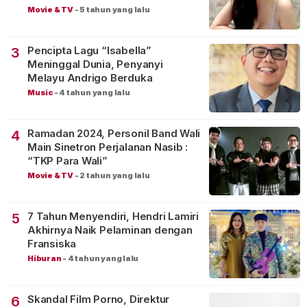
Movie & TV
-
5 tahun yang lalu
Pencipta Lagu “Isabella”
3
Meninggal Dunia, Penyanyi
Melayu Andrigo Berduka
Music
-
4 tahun yang lalu
Ramadan 2024, Personil Band Wali
4
Main Sinetron Perjalanan Nasib :
“TKP Para Wali”
Movie & TV
-
2 tahun yang lalu
7 Tahun Menyendiri, Hendri Lamiri
5
Akhirnya Naik Pelaminan dengan
Fransiska
Hiburan
-
4 tahun yang lalu
Skandal Film Porno, Direktur
6