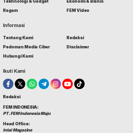
Tekhnologi & Gadget
Ekonomi & Bisnis
Ragam
FEM Video
Informasi
Tentang Kami
Redaksi
Pedoman Media Ciber
Disclaimer
Hubungi Kami
Ikuti Kami
Redaksi
FEM INDONESIA:
PT. FEM Indonesia Maju
Head Office:
Intai Magazine