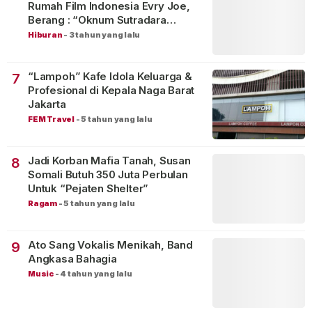
Rumah Film Indonesia Evry Joe,
Berang : “Oknum Sutradara
Merusak Perfilman Indonesia”!
Hiburan
-
3 tahun yang lalu
“Lampoh” Kafe Idola Keluarga &
7
Profesional di Kepala Naga Barat
Jakarta
FEM Travel
-
5 tahun yang lalu
Jadi Korban Mafia Tanah, Susan
8
Somali Butuh 350 Juta Perbulan
Untuk “Pejaten Shelter”
Ragam
-
5 tahun yang lalu
Ato Sang Vokalis Menikah, Band
9
Angkasa Bahagia
Music
-
4 tahun yang lalu