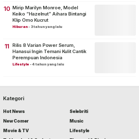
Mirip Marilyn Monroe, Model
10
Keiko “Hazelnut” Aihara Bintangi
Klip Omo Kucrut
Hiburan
-
3 tahun yang lalu
Rilis 8 Varian Power Serum,
11
Hanasui Ingin Temani Kulit Cantik
Perempuan Indonesia
Lifestyle
-
4 tahun yang lalu
Kategori
Hot News
Selebriti
New Comer
Music
Movie & TV
Lifestyle