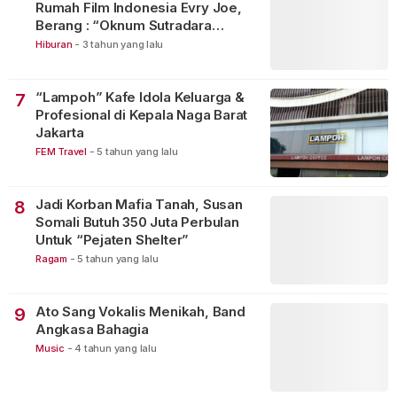
Rumah Film Indonesia Evry Joe,
Berang : “Oknum Sutradara
Merusak Perfilman Indonesia”!
Hiburan
-
3 tahun yang lalu
“Lampoh” Kafe Idola Keluarga &
7
Profesional di Kepala Naga Barat
Jakarta
FEM Travel
-
5 tahun yang lalu
Jadi Korban Mafia Tanah, Susan
8
Somali Butuh 350 Juta Perbulan
Untuk “Pejaten Shelter”
Ragam
-
5 tahun yang lalu
Ato Sang Vokalis Menikah, Band
9
Angkasa Bahagia
Music
-
4 tahun yang lalu