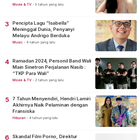
Movie & TV
-
5 tahun yang lalu
Pencipta Lagu “Isabella”
3
Meninggal Dunia, Penyanyi
Melayu Andrigo Berduka
Music
-
4 tahun yang lalu
Ramadan 2024, Personil Band Wali
4
Main Sinetron Perjalanan Nasib :
“TKP Para Wali”
Movie & TV
-
2 tahun yang lalu
7 Tahun Menyendiri, Hendri Lamiri
5
Akhirnya Naik Pelaminan dengan
Fransiska
Hiburan
-
4 tahun yang lalu
Skandal Film Porno, Direktur
6