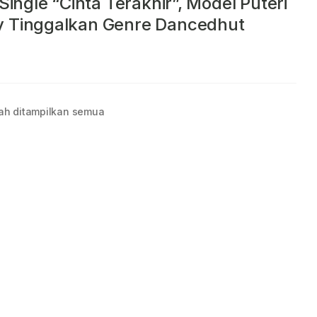
s Single “Cinta Terakhir”, Model Puteri
y Tinggalkan Genre Dancedhut
ah ditampilkan semua