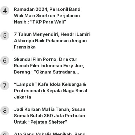
Ramadan 2024, Personil Band
4
Wali Main Sinetron Perjalanan
Nasib : “TKP Para Wali”
7 Tahun Menyendiri, Hendri Lamiri
5
Akhirnya Naik Pelaminan dengan
Fransiska
Skandal Film Porno, Direktur
6
Rumah Film Indonesia Evry Joe,
Berang : “Oknum Sutradara
Merusak Perfilman Indonesia”!
“Lampoh” Kafe Idola Keluarga &
7
Profesional di Kepala Naga Barat
Jakarta
Jadi Korban Mafia Tanah, Susan
8
Somali Butuh 350 Juta Perbulan
Untuk “Pejaten Shelter”
Ato Sang Vokalis Menikah, Band