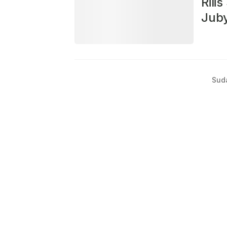
Rili
Jub
Sud