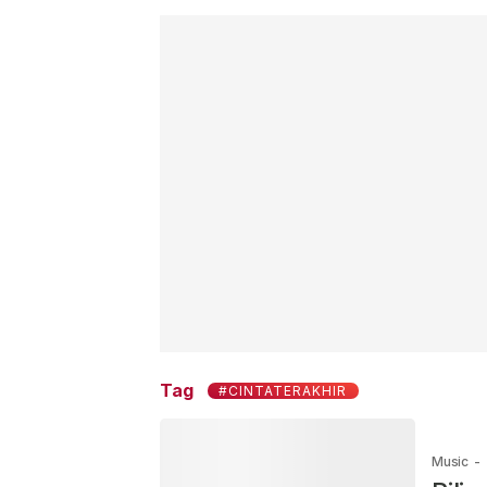
Tag
#CINTATERAKHIR
Music
-