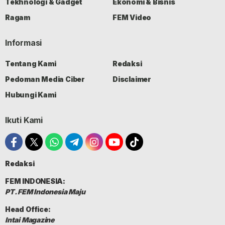
Tekhnologi & Gadget
Ekonomi & Bisnis
Ragam
FEM Video
Informasi
Tentang Kami
Redaksi
Pedoman Media Ciber
Disclaimer
Hubungi Kami
Ikuti Kami
Redaksi
FEM INDONESIA:
PT. FEM Indonesia Maju
Head Office:
Intai Magazine