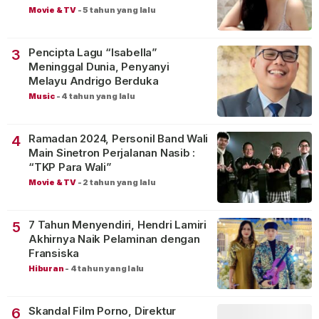
Movie & TV
-
5 tahun yang lalu
Pencipta Lagu “Isabella”
3
Meninggal Dunia, Penyanyi
Melayu Andrigo Berduka
Music
-
4 tahun yang lalu
Ramadan 2024, Personil Band Wali
4
Main Sinetron Perjalanan Nasib :
“TKP Para Wali”
Movie & TV
-
2 tahun yang lalu
7 Tahun Menyendiri, Hendri Lamiri
5
Akhirnya Naik Pelaminan dengan
Fransiska
Hiburan
-
4 tahun yang lalu
Skandal Film Porno, Direktur
6