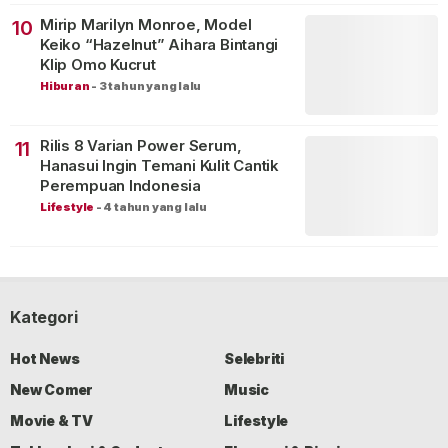
Mirip Marilyn Monroe, Model
10
Keiko “Hazelnut” Aihara Bintangi
Klip Omo Kucrut
Hiburan
-
3 tahun yang lalu
Rilis 8 Varian Power Serum,
11
Hanasui Ingin Temani Kulit Cantik
Perempuan Indonesia
Lifestyle
-
4 tahun yang lalu
Kategori
Hot News
Selebriti
New Comer
Music
Movie & TV
Lifestyle