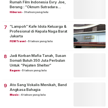
Rumah Film Indonesia Evry Joe,
Berang : “Oknum Sutradara
Merusak Perfilman Indonesia”!
Hiburan
-
3 tahun yang lalu
“Lampoh” Kafe Idola Keluarga &
7
Profesional di Kepala Naga Barat
Jakarta
FEM Travel
-
5 tahun yang lalu
Jadi Korban Mafia Tanah, Susan
8
Somali Butuh 350 Juta Perbulan
Untuk “Pejaten Shelter”
Ragam
-
5 tahun yang lalu
Ato Sang Vokalis Menikah, Band
9
Angkasa Bahagia
Music
-
4 tahun yang lalu